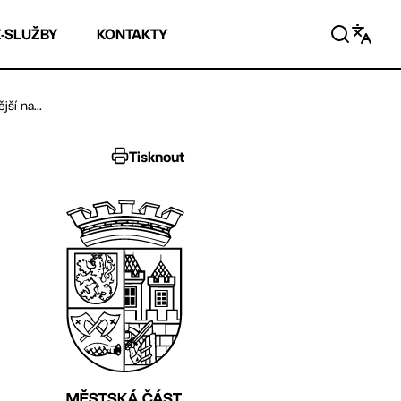
E-SLUŽBY
KONTAKTY
ší na...
Tisknout