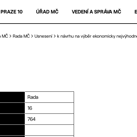
 PRAZE 10
ÚŘAD MČ
VEDENÍ A SPRÁVA MČ
a MČ
Rada MČ
Usnesení
k návrhu na výběr ekonomicky nejvýhodněj
Rada
16
764