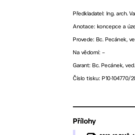
Předkladatel: Ing. arch. V
Anotace: koncepce a územ
Provede: Bc. Pecánek, v
Na vědomí: –
Garant: Bc. Pecánek, ved
Číslo tisku: P10-104770/2
Přílohy