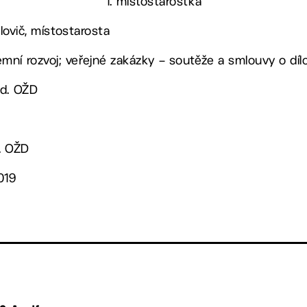
1. místostarostka
alovič, místostarosta
ní rozvoj; veřejné zakázky – soutěže a smlouvy o díl
ed. OŽD
. OŽD
019