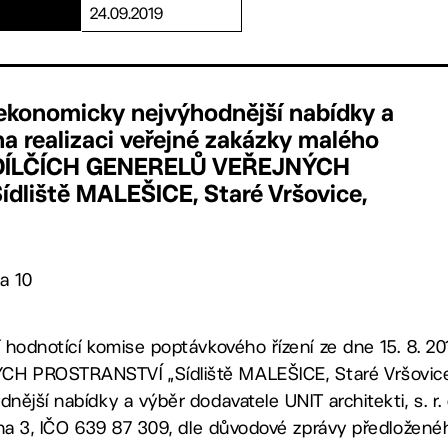
24.09.2019
 ekonomicky nejvýhodnější nabídky a
a realizaci veřejné zakázky malého
 DÍLČÍCH GENERELŮ VEŘEJNÝCH
liště MALEŠICE, Staré Vršovice,
a 10
 hodnotící komise poptávkového řízení ze dne 15. 8. 2
 PROSTRANSTVÍ „Sídliště MALEŠICE, Staré Vršovice,
ější nabídky a výběr dodavatele UNIT architekti, s. r. 
aha 3, IČO 639 87 309, dle důvodové zprávy předložené