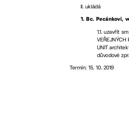
II. ukládá
1. Bc. Pecánkovi
, 
1.1. uzavřít
VEŘEJNÝCH PR
UNIT architekt
důvodové zpr
Termín: 15. 10. 2019