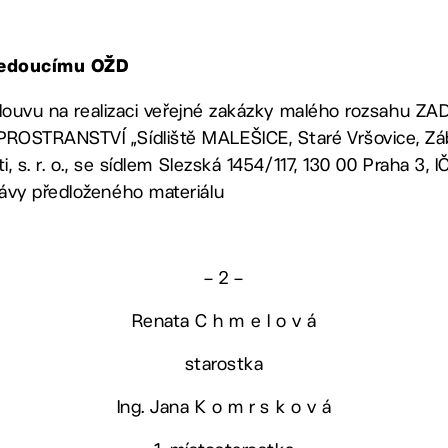
vedoucímu OŽD
 smlouvu na realizaci veřejné zakázky malého rozsahu 
OSTRANSTVÍ „Sídliště MALEŠICE, Staré Vršovice, Záb
i, s. r. o., se sídlem Slezská 1454/117, 130 00 Praha 3,
ávy předloženého materiálu
– 2 –
Renata C h m e l o v á
starostka
Ing. Jana K o m r s k o v á