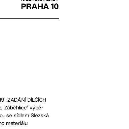
019 „ZADÁNÍ DÍLČÍCH
 Záběhlice“ výběr
o., se sídlem Slezská
ho materiálu