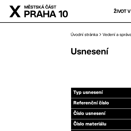
Přejít na hlavní obsah
ŽIVOT V
Úvodní stránka
Vedení a správ
Usnesení
Typ usnesení
Referenční číslo
Číslo usnesení
Číslo materiálu