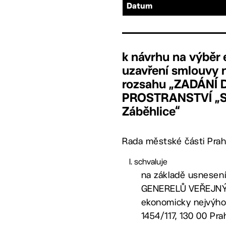
Datum
k návrhu na výběr
uzavření smlouvy n
rozsahu „ZADÁNÍ
PROSTRANSTVÍ „Síd
Záběhlice“
Rada městské části Prah
schvaluje
na základě usnesení
GENERELŮ VEŘEJNÝCH
ekonomicky nejvýhodn
1454/117, 130 00 Pr