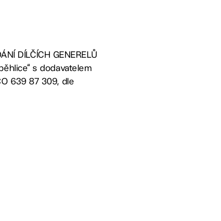
ZADÁNÍ DÍLČÍCH GENERELŮ
ěhlice“ s dodavatelem
 IČO 639 87 309, dle