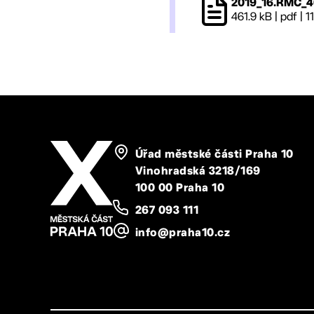
2019_16.RMČ_4
461.9 kB
|
pdf
|
1
Úřad městské části Praha 10
Vinohradská 3218/169
100 00 Praha 10
267 093 111
info@praha10.cz