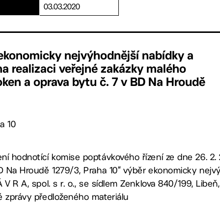
03.03.2020
 ekonomicky nejvýhodnější nabídky a
a realizaci veřejné zakázky malého
ken a oprava bytu č. 7 v BD Na Hroudě
a 10
ní hodnotící komise poptávkového řízení ze dne 26. 2
BD Na Hroudě 1279/3, Praha 10“ výběr ekonomicky nejv
 V R A, spol. s r. o., se sídlem Zenklova 840/199, Libeň
é zprávy předloženého materiálu