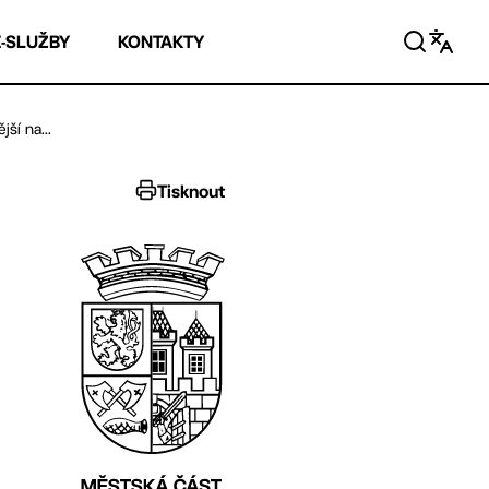
E-SLUŽBY
KONTAKTY
ší na...
Tisknout