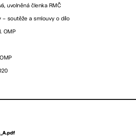
ová, uvolněná členka RMČ
 – soutěže a smlouvy o dílo
ed. OMP
. OMP
2020
_A.pdf