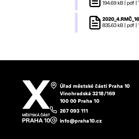
194.69 kB
|
pdf
|
2020_4.RMČ_16_
835.63 kB
|
pdf
|
Úřad městské části Praha 10
Vinohradská 3218/169
100 00 Praha 10
267 093 111
info@praha10.cz