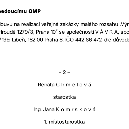
, vedoucímu OMP
smlouvu na realizaci veřejné zakázky malého rozsahu „
Hroudě 1279/3, Praha 10“ se společností V Á V R A, spol.
199, Libeň, 182 00 Praha 8, IČO 442 66 472, dle důvo
– 2 –
Renata C h m e l o v á
starostka
Ing. Jana K o m r s k o v á
1. místostarostka