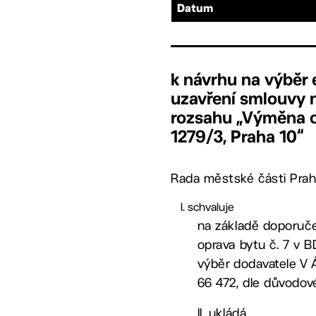
Datum
k návrhu na výběr
uzavření smlouvy n
rozsahu „Výměna o
1279/3, Praha 10“
Rada městské části Prah
schvaluje
na základě doporuče
oprava bytu č. 7 v 
výběr dodavatele V Á
66 472, dle důvodov
II. ukládá