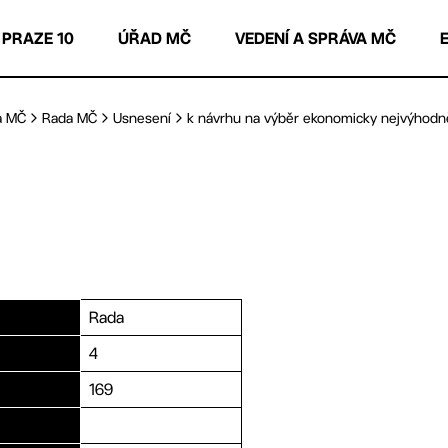
 PRAZE 10
ÚŘAD MČ
VEDENÍ A SPRÁVA MČ
a MČ
Rada MČ
Usnesení
k návrhu na výběr ekonomicky nejvýhodněj
Rada
4
169