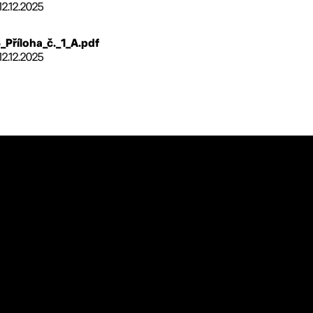
12.12.2025
Příloha_č._1_A.pdf
12.12.2025