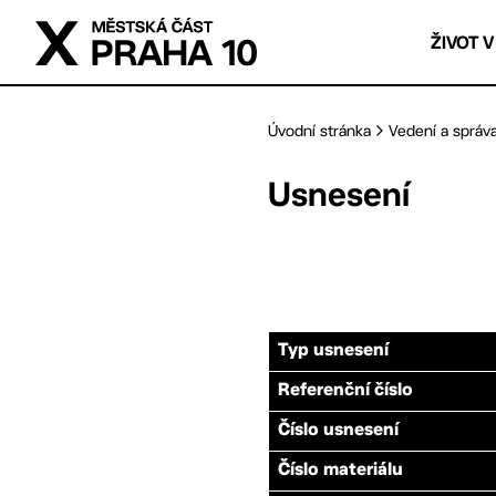
Přejít na hlavní obsah
ŽIVOT V
Úvodní stránka
Vedení a správ
Usnesení
Typ usnesení
Referenční číslo
Číslo usnesení
Číslo materiálu