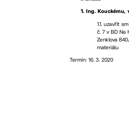
1. Ing. Kouckému
1.1. uzavřít 
č. 7 v BD Na 
Zenklova 840/
materiálu
Termín: 16. 3. 2020