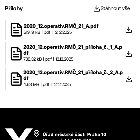
Přílohy
Stáhnout vše
2020_12.operativ.RMČ_21_A.pdf
519.19 kB
|
pdf
|
12.12.2025
2020_12.operativ.RMČ_21_příloha_č._1_A.p
df
738.32 kB
|
pdf
|
12.12.2025
2020_12.operativ.RMČ_21_příloha_č._2_A.p
df
4.68 MB
|
pdf
|
12.12.2025
Úřad městské části Praha 10