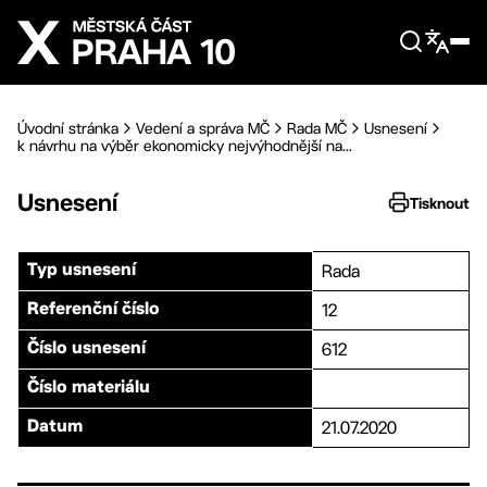
Přejít na hlavní obsah
Úvodní stránka
Vedení a správa MČ
Rada MČ
Usnesení
k návrhu na výběr ekonomicky nejvýhodnější na...
Usnesení
Tisknout
Rada
Typ usnesení
12
Referenční číslo
612
Číslo usnesení
Číslo materiálu
21.07.2020
Datum