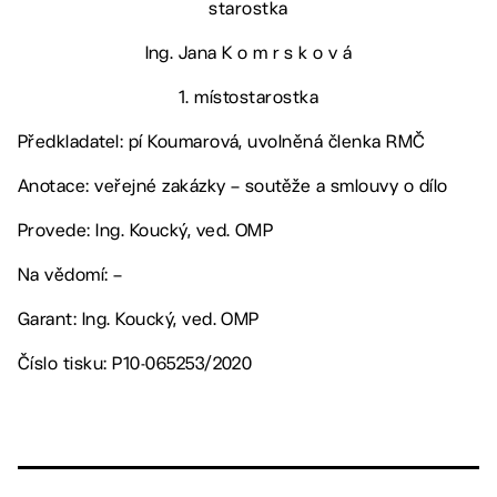
starostka
Ing. Jana K o m r s k o v á
1. místostarostka
Předkladatel: pí Koumarová, uvolněná členka RMČ
Anotace: veřejné zakázky – soutěže a smlouvy o dílo
Provede: Ing. Koucký, ved. OMP
Na vědomí: –
Garant: Ing. Koucký, ved. OMP
Číslo tisku: P10-065253/2020