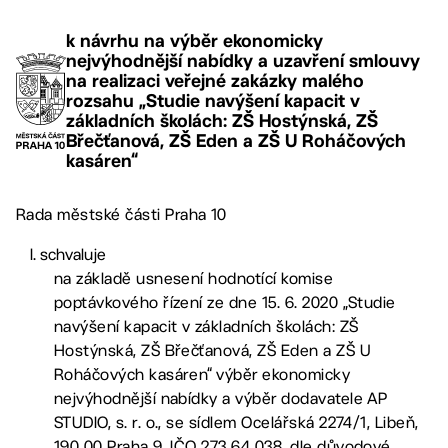
k návrhu na výběr ekonomicky
nejvýhodnější nabídky a uzavření smlouvy
na realizaci veřejné zakázky malého
rozsahu „Studie navýšení kapacit v
základních školách: ZŠ Hostýnská, ZŠ
Břečťanová, ZŠ Eden a ZŠ U Roháčových
kasáren“
Rada městské části Praha 10
schvaluje
na základě usnesení hodnotící komise
poptávkového řízení ze dne 15. 6. 2020 „Studie
navýšení kapacit v základních školách: ZŠ
Hostýnská, ZŠ Břečťanová, ZŠ Eden a ZŠ U
Roháčových kasáren“ výběr ekonomicky
nejvýhodnější nabídky a výběr dodavatele AP
STUDIO, s. r. o., se sídlem Ocelářská 2274/1, Libeň,
190 00 Praha 9, IČO 273 64 038, dle důvodové