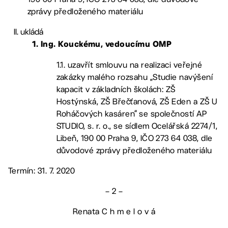
zprávy předloženého materiálu
ukládá
1. Ing. Kouckému, vedoucímu OMP
1.1. uzavřít smlouvu na realizaci veřejné
zakázky malého rozsahu „Studie navýšení
kapacit v základních školách: ZŠ
Hostýnská, ZŠ Břečťanová, ZŠ Eden a ZŠ U
Roháčových kasáren“ se společností AP
STUDIO, s. r. o., se sídlem Ocelářská 2274/1,
Libeň, 190 00 Praha 9, IČO 273 64 038, dle
důvodové zprávy předloženého materiálu
Termín: 31. 7. 2020
– 2 –
Renata C h m e l o v á