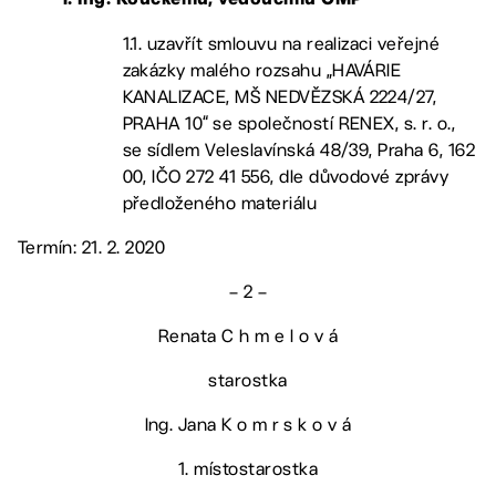
1. Ing. Kouckému
, vedoucímu OMP
1.1. uzavřít smlouvu na realizaci veřejné
zakázky malého rozsahu „HAVÁRIE
KANALIZACE, MŠ NEDVĚZSKÁ 2224/27,
PRAHA 10“ se společností RENEX, s. r. o.,
se sídlem Veleslavínská 48/39, Praha 6, 162
00, IČO 272 41 556, dle důvodové zprávy
předloženého materiálu
Termín: 21. 2. 2020
– 2 –
Renata C h m e l o v á
starostka
Ing. Jana K o m r s k o v á
1. místostarostka