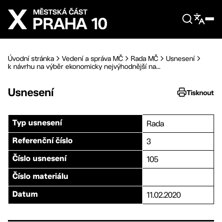
Přejít na hlavní obsah
Úvodní stránka
Vedení a správa MČ
Rada MČ
Usnesení
k návrhu na výběr ekonomicky nejvýhodnější na...
Usnesení
Tisknout
Rada
Typ usnesení
3
Referenční číslo
105
Číslo usnesení
Číslo materiálu
11.02.2020
Datum