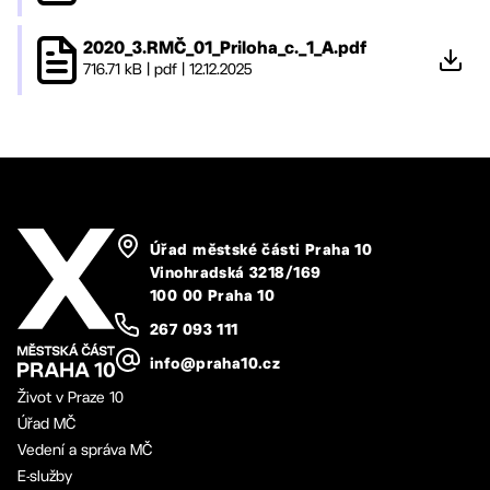
2020_3.RMČ_01_Priloha_c._1_A.pdf
716.71 kB
|
pdf
|
12.12.2025
Úřad městské části Praha 10
Vinohradská 3218/169
100 00 Praha 10
267 093 111
info@praha10.cz
Život v Praze 10
Úřad MČ
Vedení a správa MČ
E-služby