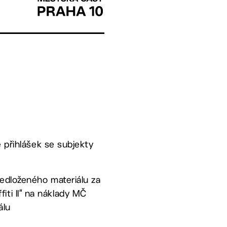
dě přihlášek se subjekty
předloženého materiálu za
iti II“ na náklady MČ
álu