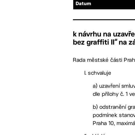
Datum
k návrhu na uzavře
bez graffiti II“ na 
Rada městské části Prah
I. schvaluje
a) uzavření smluv
dle přílohy č. 1 
b) odstranění gra
podmínek stanove
Praha 10, maximá