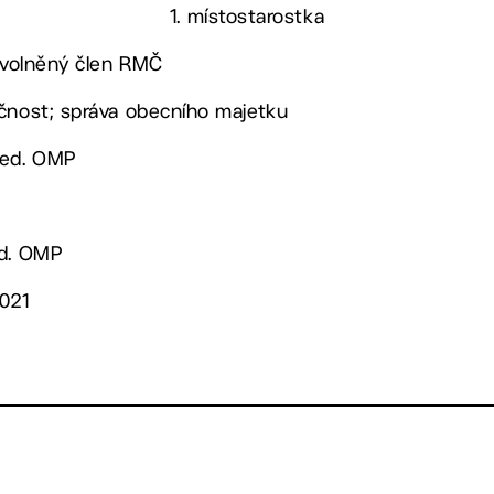
1. místostarostka
 uvolněný člen RMČ
ečnost; správa obecního majetku
ved. OMP
ed. OMP
2021