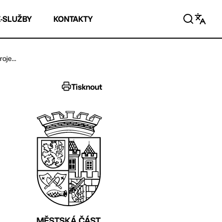
E-SLUŽBY
KONTAKTY
oje...
Tisknout