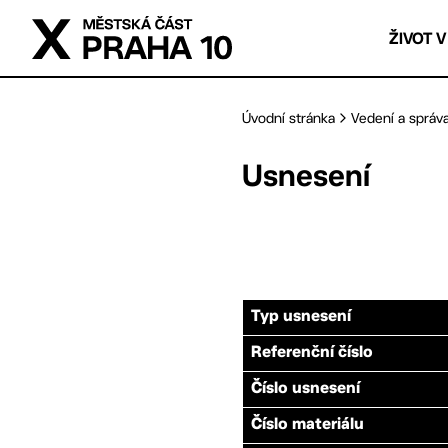
Přejít na hlavní obsah
ŽIVOT V
Úvodní stránka
Vedení a správ
Usnesení
Typ usnesení
Referenční číslo
Číslo usnesení
Číslo materiálu