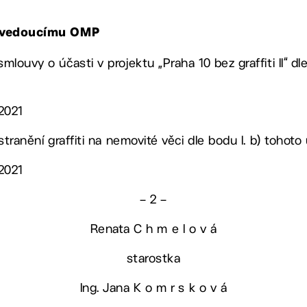
, vedoucímu OMP
smlouvy o účasti v projektu „Praha 10 bez graffiti II“ dl
 2021
odstranění graffiti na nemovité věci dle bodu I. b) tohot
 2021
– 2 –
Renata C h m e l o v á
starostka
Ing. Jana K o m r s k o v á