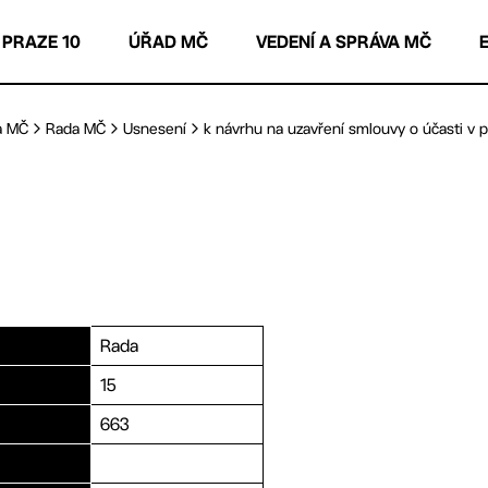
 PRAZE 10
ÚŘAD MČ
VEDENÍ A SPRÁVA MČ
a MČ
Rada MČ
Usnesení
k návrhu na uzavření smlouvy o účasti v pr
Rada
15
663