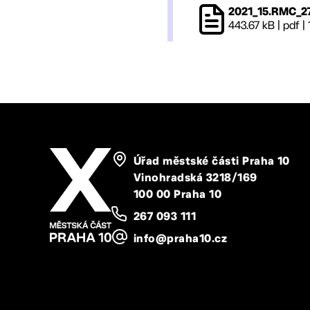
2021_15.RMC_27
443.67 kB
|
pdf
|
Úřad městské části Praha 10
Vinohradská 3218/169
100 00 Praha 10
267 093 111
info@praha10.cz