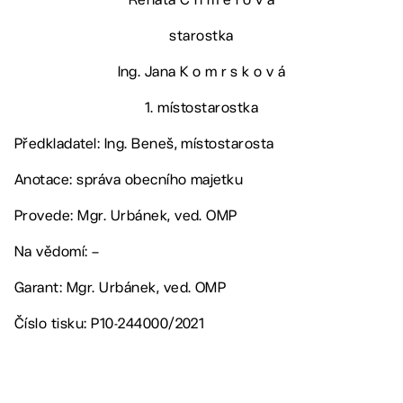
starostka
Ing. Jana K o m r s k o v á
1. místostarostka
Předkladatel: Ing. Beneš, místostarosta
Anotace: správa obecního majetku
Provede: Mgr. Urbánek, ved. OMP
Na vědomí: –
Garant: Mgr. Urbánek, ved. OMP
Číslo tisku: P10-244000/2021