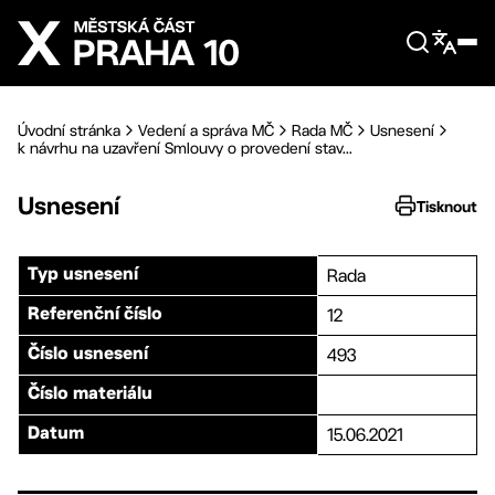
Přejít na hlavní obsah
Úvodní stránka
Vedení a správa MČ
Rada MČ
Usnesení
k návrhu na uzavření Smlouvy o provedení stav...
Usnesení
Tisknout
Rada
Typ usnesení
12
Referenční číslo
493
Číslo usnesení
Číslo materiálu
15.06.2021
Datum