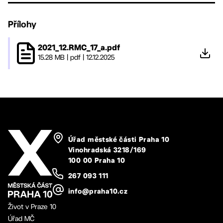
Přílohy
2021_12.RMC_17_a.pdf
15.28 MB
|
pdf
|
12.12.2025
Úřad městské části Praha 10
Vinohradská 3218/169
100 00 Praha 10
267 093 111
info@praha10.cz
Život v Praze 10
Úřad MČ