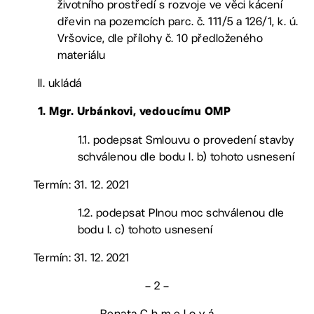
životního prostředí s rozvoje ve věci kácení
dřevin na pozemcích parc. č. 111/5 a 126/1, k. ú.
Vršovice, dle přílohy č. 10 předloženého
materiálu
II. ukládá
1. Mgr. Urbánkovi, vedoucímu OMP
1.1. podepsat Smlouvu o provedení stavby
schválenou dle bodu I. b) tohoto usnesení
Termín: 31. 12. 2021
1.2. podepsat Plnou moc schválenou dle
bodu I. c) tohoto usnesení
Termín: 31. 12. 2021
– 2 –
Renata C h m e l o v á