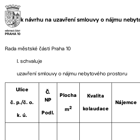
k návrhu na uzavření smlouvy o nájmu nebyt
Rada městské části Praha 10
I. schvaluje
uzavření smlouvy o nájmu nebytového prostoru
Ulice
Č.
Plocha
Kvalita
NP
č. p./č. o.
Nájemce
2
kolaudace
m
Podl.
k. ú.