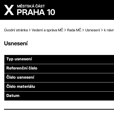
Přejít na hlavní obsah
Úvodní stránka
Vedení a správa MČ
Rada MČ
Usnesení
k návr
Usnesení
Typ usnesení
Referenční číslo
Číslo usnesení
Číslo materiálu
Datum