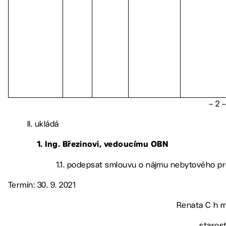
– 2 
II. ukládá
1. Ing. Březinovi, vedoucímu OBN
1.1. podepsat smlouvu o nájmu nebytového pr
Termín: 30. 9. 2021
Renata C h m 
staros