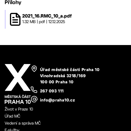
Přílohy
2021_16.RMC_10_a.pdf
1.32 MB
|
pdf
|
12.12.2025
Úřad městské části Praha 10
Vinohradská 3218/169
100 00 Praha 10
267 093 111
info@praha10.cz
Život v Praze 10
Úřad MČ
Vedení a správa MČ
E-služby