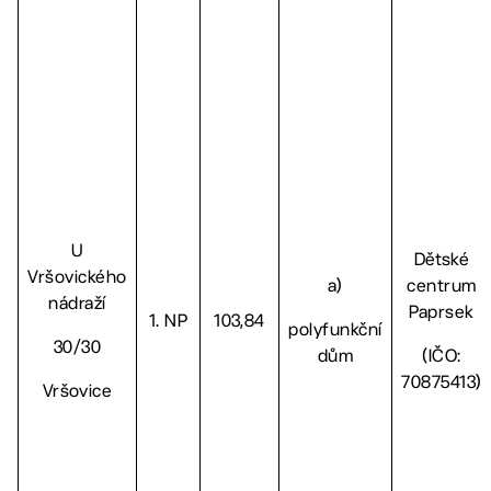
U
Dětské
Vršovického
a)
centrum
nádraží
Paprsek
1. NP
103,84
polyfunkční
30/30
dům
(IČO:
70875413)
Vršovice