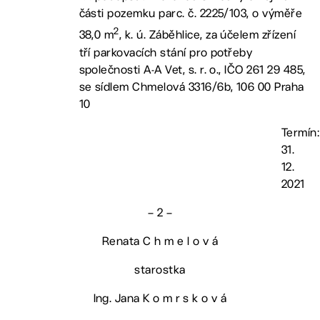
části pozemku parc. č. 2225/103, o výměře
2
38,0 m
, k. ú. Záběhlice, za účelem zřízení
tří parkovacích stání pro potřeby
společnosti A-A Vet, s. r. o., IČO 261 29 485,
se sídlem Chmelová 3316/6b, 106 00 Praha
10
Termín:
31.
12.
2021
– 2 –
Renata C h m e l o v á
starostka
Ing. Jana K o m r s k o v á