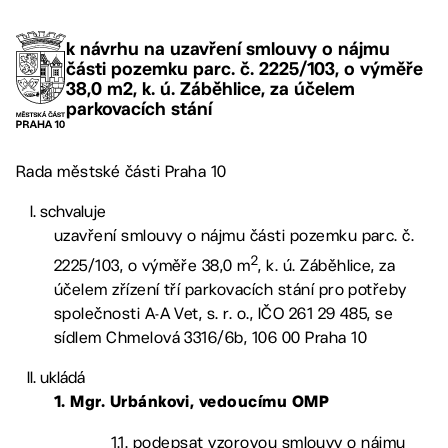
k návrhu na uzavření smlouvy o nájmu
části pozemku parc. č. 2225/103, o výměře
38,0 m2, k. ú. Záběhlice, za účelem
parkovacích stání
Rada městské části Praha 10
schvaluje
uzavření smlouvy o nájmu části pozemku parc. č.
2
2225/103, o výměře 38,0 m
, k. ú. Záběhlice, za
účelem zřízení tří parkovacích stání pro potřeby
společnosti A-A Vet, s. r. o., IČO 261 29 485, se
sídlem Chmelová 3316/6b, 106 00 Praha 10
ukládá
1.
Mgr. Urbánkovi, vedoucímu OMP
1.1. podepsat vzorovou smlouvy o nájmu