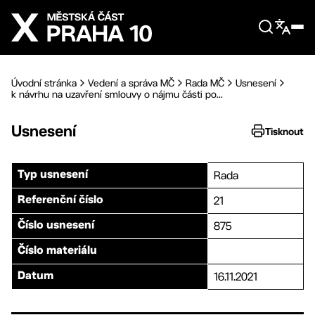
Přejít na hlavní obsah
Úvodní stránka
Vedení a správa MČ
Rada MČ
Usnesení
k návrhu na uzavření smlouvy o nájmu části po...
Usnesení
Tisknout
Rada
Typ usnesení
21
Referenční číslo
875
Číslo usnesení
Číslo materiálu
16.11.2021
Datum