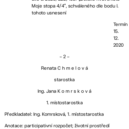
Moje stopa 4/4“, schváleného dle bodu I.
tohoto usnesení
Termín
15.
12.
2020
– 2 –
Renata C h m e l o v á
starostka
Ing. Jana K o m r s k o v á
1. místostarostka
Předkladatel: Ing. Komrsková, 1. místostarostka
Anotace: participativní rozpočet; životní prostředí