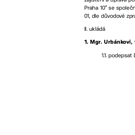
Praha 10“ se společ
01, dle důvodové zp
II. ukládá
1. Mgr. Urbánkovi
1.1. podepsat