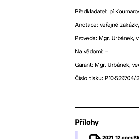
Předkladatel: pí Koumar
Anotace: veřejné zakázky
Provede: Mgr. Urbánek, 
Na vědomí: –
Garant: Mgr. Urbánek, v
Číslo tisku: P10-529704/
Přílohy
2021_12.oper.R