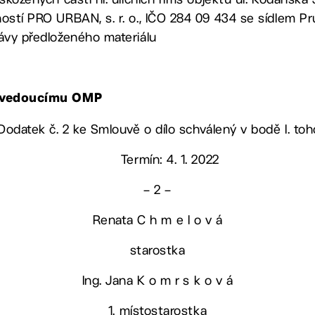
ností PRO URBAN, s. r. o., IČO 284 09 434 se sídlem P
rávy předloženého materiálu
, vedoucímu OMP
 Dodatek č. 2 ke Smlouvě o dílo schválený v bodě I. to
Termín: 4. 1. 2022
– 2 –
Renata C h m e l o v á
starostka
Ing. Jana K o m r s k o v á
1. místostarostka