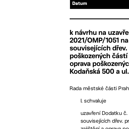
Datum
k návrhu na uzavře
2021/OMP/1051 na 
souvisejících dřev
poškozených částí h
oprava poškozených 
Kodaňská 500 a ul.
Rada městské části Prah
I. schvaluje
uzavření Dodatku č.
souvisejících dřev. 
zajištění a oprava p