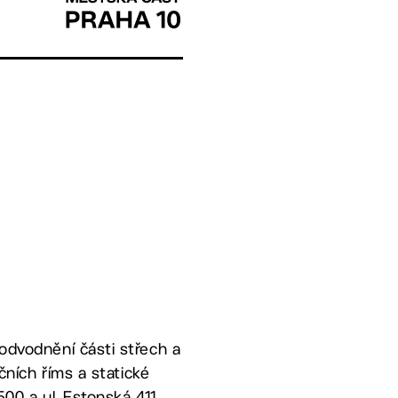
 odvodnění části střech a
čních říms a statické
500 a ul. Estonská 411,