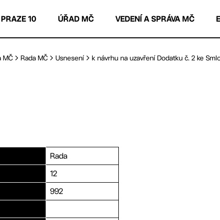
 PRAZE 10
ÚŘAD MČ
VEDENÍ A SPRÁVA MČ
a MČ
Rada MČ
Usnesení
k návrhu na uzavření Dodatku č. 2 ke Smlo
Rada
12
992