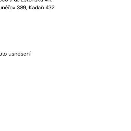
runéřov 389, Kadaň 432
hoto usnesení