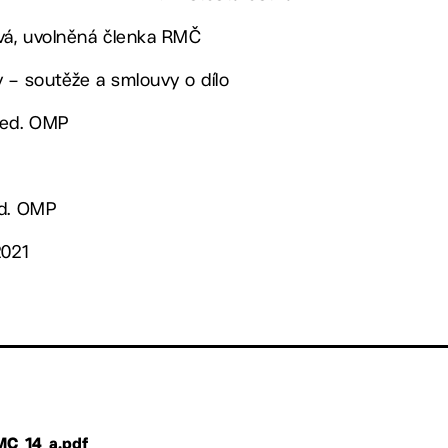
ová, uvolněná členka RMČ
 – soutěže a smlouvy o dílo
ved. OMP
ed. OMP
2021
MC_14_a.pdf