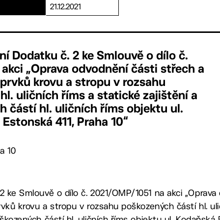
21.12.2021
ní Dodatku č. 2 ke Smlouvě o dílo č.
akci „Oprava odvodnění části střech a
. prvků krovu a stropu v rozsahu
l. uličních říms a statické zajištění a
částí hl. uličních říms objektu ul.
 Estonská 411, Praha 10“
a 10
 2 ke Smlouvě o dílo č. 2021/OMP/1051 na akci „Oprava
prvků krovu a stropu v rozsahu poškozených částí hl. uli
oškozených částí hl. uličních říms objektu ul. Kodaňská 