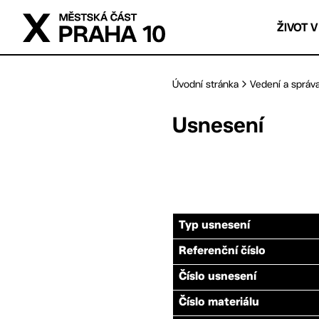
Přejít na hlavní obsah
ŽIVOT V
Úvodní stránka
Vedení a správ
Usnesení
Typ usnesení
Referenční číslo
Číslo usnesení
Číslo materiálu