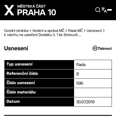
Přejít na hlavní obsah
Úvodní stránka
Vedení a správa MČ
Rada MČ
Usnesení
k návrhu na uzavření Dodatku č. 1 ke Smlouvě ...
Usnesení
Tisknout
Rada
Typ usnesení
8
Referenční číslo
596
Číslo usnesení
Číslo materiálu
30.07.2019
Datum