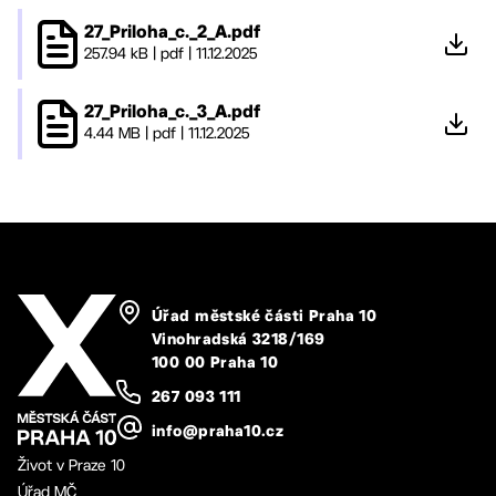
27_Priloha_c._2_A.pdf
257.94 kB
|
pdf
|
11.12.2025
27_Priloha_c._3_A.pdf
4.44 MB
|
pdf
|
11.12.2025
Úřad městské části Praha 10
Vinohradská 3218/169
100 00 Praha 10
267 093 111
info@praha10.cz
Život v Praze 10
Úřad MČ