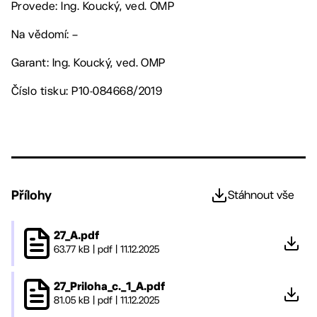
Provede: Ing. Koucký, ved. OMP
Na vědomí: –
Garant: Ing. Koucký, ved. OMP
Číslo tisku: P10-084668/2019
Přílohy
Stáhnout vše
27_A.pdf
63.77 kB
|
pdf
|
11.12.2025
27_Priloha_c._1_A.pdf
81.05 kB
|
pdf
|
11.12.2025