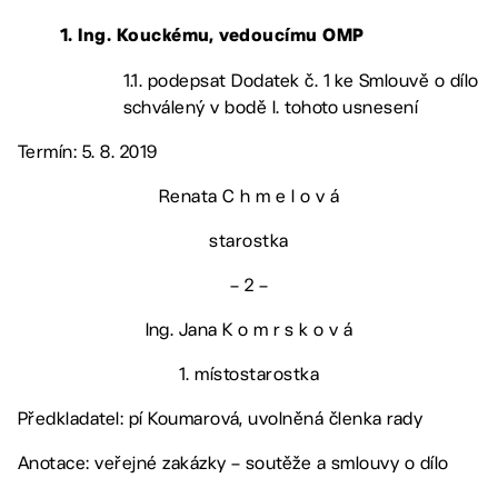
1. Ing. Kouckému, vedoucímu OMP
1.1. podepsat Dodatek č. 1 ke Smlouvě o dílo
schválený v bodě I. tohoto usnesení
Termín: 5. 8. 2019
Renata C h m e l o v á
starostka
– 2 –
Ing. Jana K o m r s k o v á
1. místostarostka
Předkladatel: pí Koumarová, uvolněná členka rady
Anotace: veřejné zakázky – soutěže a smlouvy o dílo