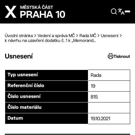
Přejít na hlavní obsah
Úvodní stránka
Vedení a správa MČ
Rada MČ
Usnesení
k návrhu na uzavření dodatku č. 1 k „Memorand...
Usnesení
Tisknout
Rada
Typ usnesení
19
Referenční číslo
815
Číslo usnesení
Číslo materiálu
19.10.2021
Datum