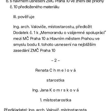
s návrhem usnesení ZMČ Praha 10 ve znění dle přílohy
č. 10 předloženého materiálu
III. pověřuje
Ing. arch. Valoviče, místostarostu, předložit
Dodatek č. 1 k „Memorandu o vzájemné spolupráci“
mezi MČ Praha 10 a Hlavním městem Prahou ve
smyslu bodu II. tohoto usnesení na nejbližším
zasedání ZMČ Praha 10
– 2 –
Renata C h m e l o v á
starostka
Ing. Jana K o m r s k o v á
1. místostarostka
Předkladatel: Ing. arch. Valovič, místostarosta