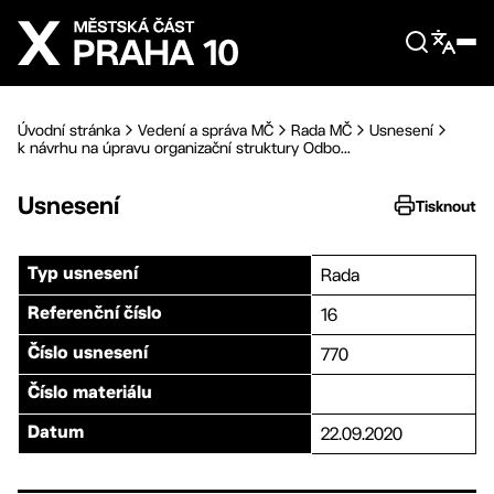
Přejít na hlavní obsah
Úvodní stránka
Vedení a správa MČ
Rada MČ
Usnesení
k návrhu na úpravu organizační struktury Odbo...
Usnesení
Tisknout
Rada
Typ usnesení
16
Referenční číslo
770
Číslo usnesení
Číslo materiálu
22.09.2020
Datum