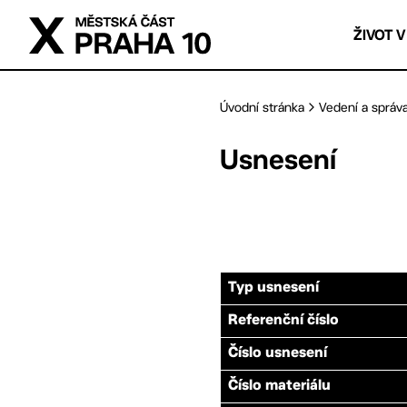
Přejít na hlavní obsah
ŽIVOT V
Úvodní stránka
Vedení a správ
Usnesení
Typ usnesení
Referenční číslo
Číslo usnesení
Číslo materiálu