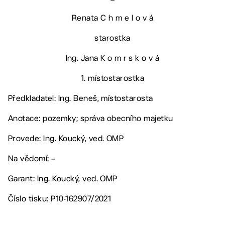
Renata C h m e l o v á
starostka
Ing. Jana K o m r s k o v á
1. místostarostka
Předkladatel: Ing. Beneš, místostarosta
Anotace: pozemky; správa obecního majetku
Provede: Ing. Koucký, ved. OMP
Na vědomí: –
Garant: Ing. Koucký, ved. OMP
Číslo tisku: P10-162907/2021