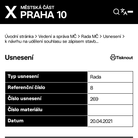
Přejít na hlavní obsah
Úvodní stránka
Vedení a správa MČ
Rada MČ
Usnesení
k návrhu na udělení souhlasu se zápisem stavb...
Usnesení
Tisknout
Rada
Typ usnesení
8
Referenční číslo
269
Číslo usnesení
Číslo materiálu
20.04.2021
Datum