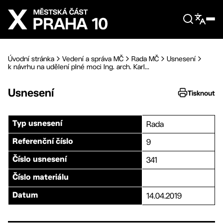
Přejít na hlavní obsah
Úvodní stránka
Vedení a správa MČ
Rada MČ
Usnesení
k návrhu na udělení plné moci Ing. arch. Karl...
Usnesení
Tisknout
Rada
Typ usnesení
9
Referenční číslo
341
Číslo usnesení
Číslo materiálu
14.04.2019
Datum