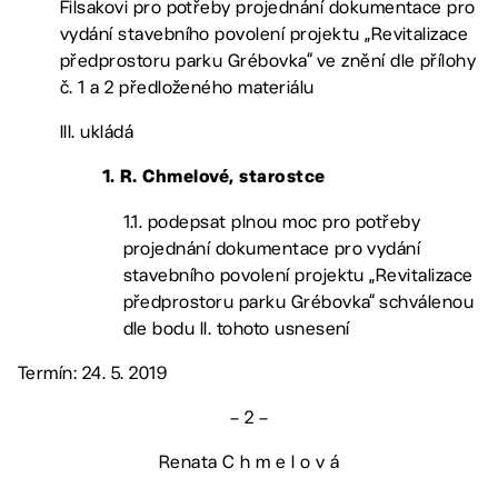
Filsakovi pro potřeby projednání dokumentace pro
vydání stavebního povolení projektu „Revitalizace
předprostoru parku Grébovka“ ve znění dle přílohy
č. 1 a 2 předloženého materiálu
III. ukládá
1. R. Chmelové, starostce
1.1. podepsat plnou moc pro potřeby
projednání dokumentace pro vydání
stavebního povolení projektu „Revitalizace
předprostoru parku Grébovka“ schválenou
dle bodu II. tohoto usnesení
Termín: 24. 5. 2019
– 2 –
Renata C h m e l o v á