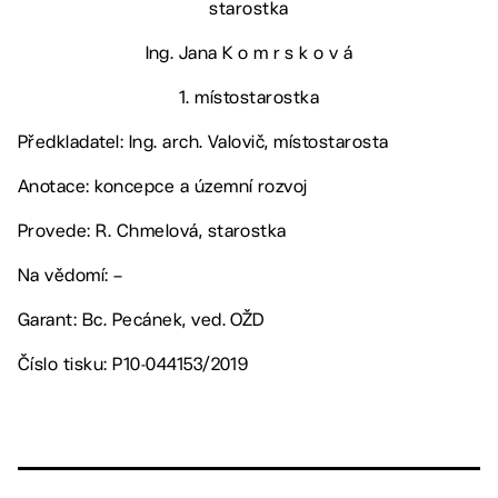
starostka
Ing. Jana K o m r s k o v á
1. místostarostka
Předkladatel: Ing. arch. Valovič, místostarosta
Anotace: koncepce a územní rozvoj
Provede: R. Chmelová, starostka
Na vědomí: –
Garant: Bc. Pecánek, ved. OŽD
Číslo tisku: P10-044153/2019