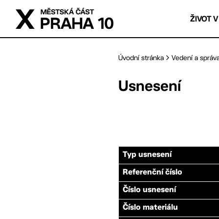
Přejít na hlavní obsah
ŽIVOT V
Úvodní stránka
Vedení a správ
Usnesení
Typ usnesení
Referenční číslo
Číslo usnesení
Číslo materiálu