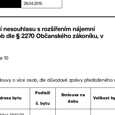
28.04.2015
í nesouhlasu s rozšířením nájemní
ob dle § 2270 Občanského zákoníku, v
a 10
mlouvy o více osob, dle důvodové zprávy předloženého 
Podlaží
Smlouva na
dresa bytu
Velikost b
dobu
č. bytu