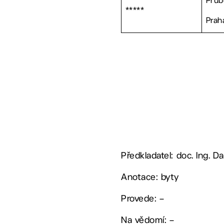
Průb
*****
Prah
Předkladatel: doc. Ing. Da
Anotace: byty
Provede: –
Na vědomí: –