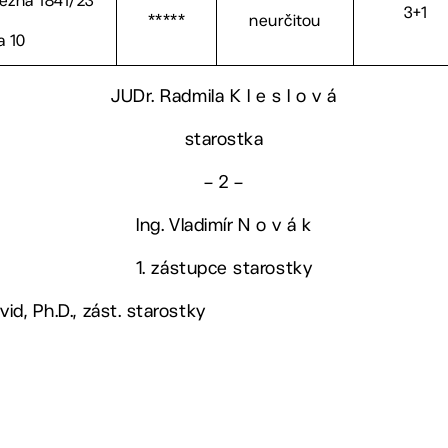
ěžná 1841/23
3+1
*****
neurčitou
a 10
JUDr. Radmila K l e s l o v á
starostka
– 2 –
Ing. Vladimír N o v á k
1. zástupce starostky
vid, Ph.D., zást. starostky