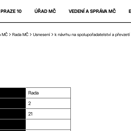
 PRAZE 10
ÚŘAD MČ
VEDENÍ A SPRÁVA MČ
a MČ
Rada MČ
Usnesení
k návrhu na spolupořadatelství a převzetí z
Rada
2
21