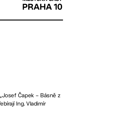
m „Josef Čapek – Básně z
írají Ing. Vladimír