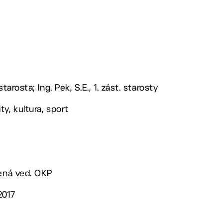
tarosta; Ing. Pek, S.E., 1. zást. starosty
y, kultura, sport
řená ved. OKP
2017