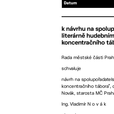
Datum
k návrhu na spolup
literárně hudební
koncentračního tá
Rada městské části Prah
schvaluje
návrh na spolupořadatels
koncentračního tábora“, d
Novák, starosta MČ Praha 
Ing. Vladimír N o v á k