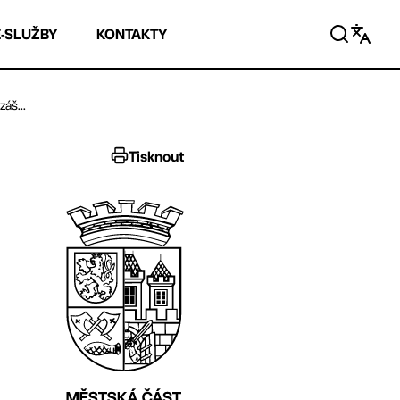
E-SLUŽBY
KONTAKTY
áš...
Tisknout