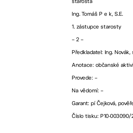
starosta
Ing. Tomáš P e k, S.E.
1. zástupce starosty
– 2 –
Předkladatel: Ing. Novák, s
Anotace: občanské aktivit
Provede: –
Na vědomí: –
Garant: pí Čejková, pově
Číslo tisku: P10-003090/