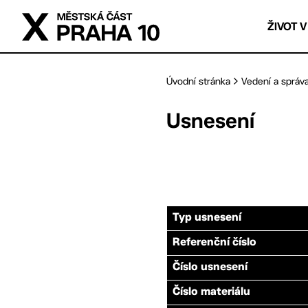
Přejít na hlavní obsah
ŽIVOT V
Úvodní stránka
Vedení a správ
Usnesení
Typ usnesení
Referenční číslo
Číslo usnesení
Číslo materiálu