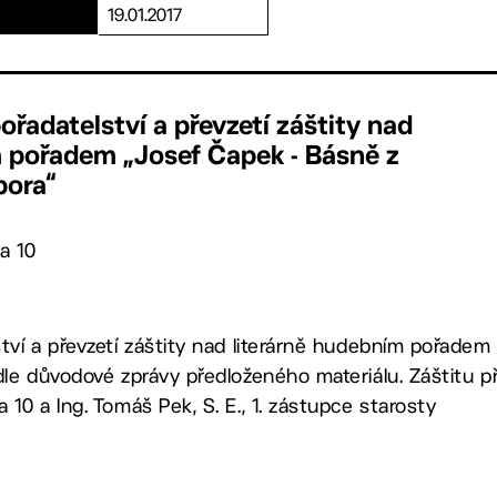
19.01.2017
ořadatelství a převzetí záštity nad
m pořadem „Josef Čapek - Básně z
bora“
a 10
tví a převzetí záštity nad literárně hudebním pořade
le důvodové zprávy předloženého materiálu. Záštitu přeb
10 a Ing. Tomáš Pek, S. E., 1. zástupce starosty