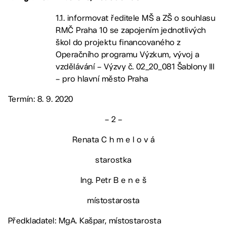
1.1. informovat ředitele MŠ a ZŠ o souhlasu
RMČ Praha 10 se zapojením jednotlivých
škol do projektu financovaného z
Operačního programu Výzkum, vývoj a
vzdělávání – Výzvy č. 02_20_081 Šablony III
– pro hlavní město Praha
Termín: 8. 9. 2020
– 2 –
Renata C h m e l o v á
starostka
Ing. Petr B e n e š
místostarosta
Předkladatel: MgA. Kašpar, místostarosta