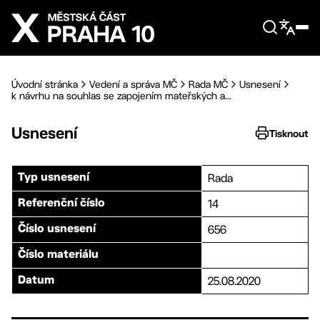
Přejít na hlavní obsah
Úvodní stránka
Vedení a správa MČ
Rada MČ
Usnesení
k návrhu na souhlas se zapojením mateřských a...
Usnesení
Tisknout
Rada
Typ usnesení
14
Referenční číslo
656
Číslo usnesení
Číslo materiálu
25.08.2020
Datum