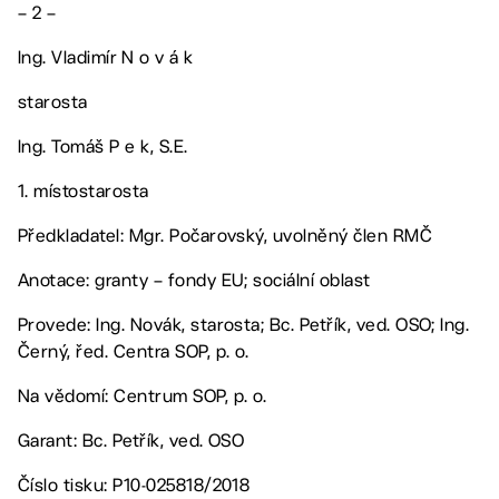
– 2 –
Ing. Vladimír N o v á k
starosta
Ing. Tomáš P e k, S.E.
1. místostarosta
Předkladatel: Mgr. Počarovský, uvolněný člen RMČ
Anotace: granty – fondy EU; sociální oblast
Provede: Ing. Novák, starosta; Bc. Petřík, ved. OSO; Ing.
Černý, řed. Centra SOP, p. o.
Na vědomí: Centrum SOP, p. o.
Garant: Bc. Petřík, ved. OSO
Číslo tisku: P10-025818/2018