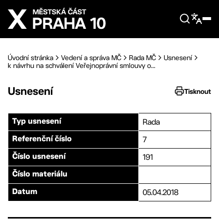
Přejít na hlavní obsah
Úvodní stránka
Vedení a správa MČ
Rada MČ
Usnesení
k návrhu na schválení Veřejnoprávní smlouvy o...
Usnesení
Tisknout
Rada
Typ usnesení
7
Referenční číslo
191
Číslo usnesení
Číslo materiálu
05.04.2018
Datum