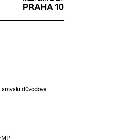
 ve smyslu důvodové
MHMP