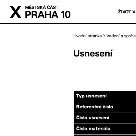
Přejít na hlavní obsah
ŽIVOT V
Úvodní stránka
Vedení a správ
Usnesení
Typ usnesení
Referenční číslo
Číslo usnesení
Číslo materiálu