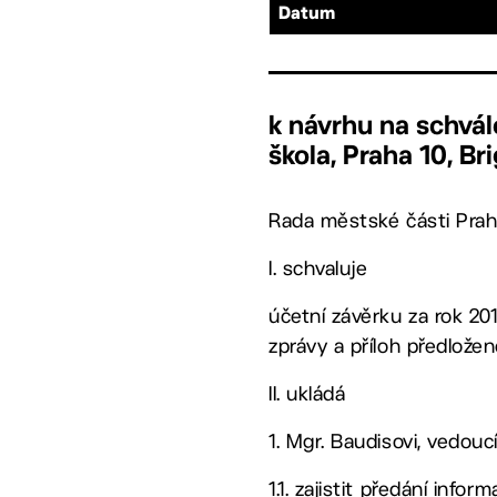
Datum
k návrhu na schvále
škola, Praha 10, Br
Rada městské části Prah
I. schvaluje
účetní závěrku za rok 201
zprávy a příloh předlože
II. ukládá
1. Mgr. Baudisovi, vedo
1.1. zajistit předání in