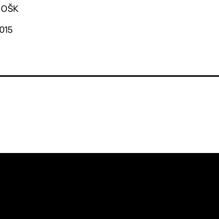
. OŠK
2015