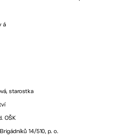
v á
ová, starostka
tví
d. OŠK
Brigádníků 14/510, p. o.