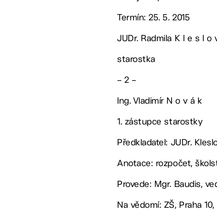
Termín: 25. 5. 2015
JUDr. Radmila K l e s l o 
starostka
– 2 –
Ing. Vladimír N o v á k
1. zástupce starostky
Předkladatel: JUDr. Klesl
Anotace: rozpočet, škols
Provede: Mgr. Baudis, ve
Na vědomí: ZŠ, Praha 10, 