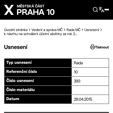
Přejít na hlavní obsah
Úvodní stránka
Vedení a správa MČ
Rada MČ
Usnesení
k návrhu na schválení účetní závěrky za rok 2...
Usnesení
Tisknout
Rada
Typ usnesení
10
Referenční číslo
393
Číslo usnesení
Číslo materiálu
28.04.2015
Datum