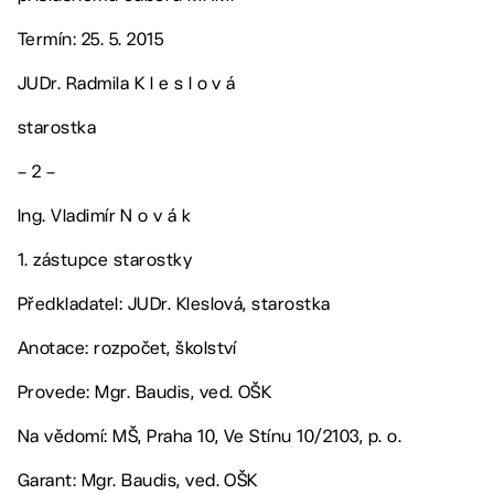
Termín: 25. 5. 2015
JUDr. Radmila K l e s l o v á
starostka
– 2 –
Ing. Vladimír N o v á k
1. zástupce starostky
Předkladatel: JUDr. Kleslová, starostka
Anotace: rozpočet, školství
Provede: Mgr. Baudis, ved. OŠK
Na vědomí: MŠ, Praha 10, Ve Stínu 10/2103, p. o.
Garant: Mgr. Baudis, ved. OŠK