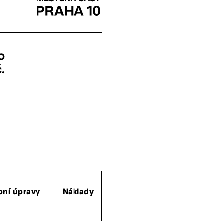
o
.
bní úpravy
Náklady