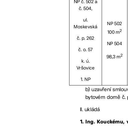
NP č. 502 a
č. 504,
ul.
NP 502
Moskevská
2
100 m
č. p. 262
NP 504
č. o. 57
2
98,3 m
k. ú.
Vršovice
1. NP
b) uzavření smlou
bytovém domě č. p.
II. ukládá
1. Ing. Kouckému