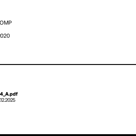
. OMP
2020
4_A.pdf
.12.2025