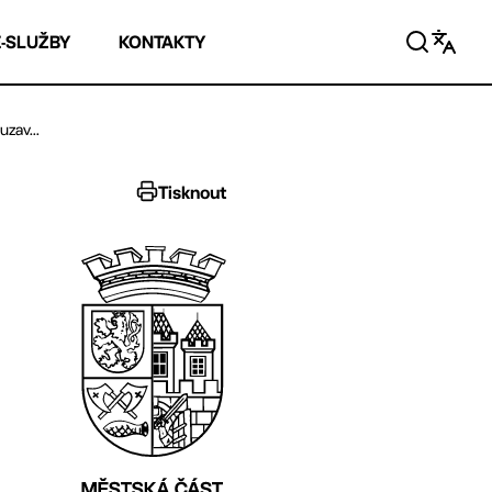
E-SLUŽBY
KONTAKTY
zav...
Tisknout