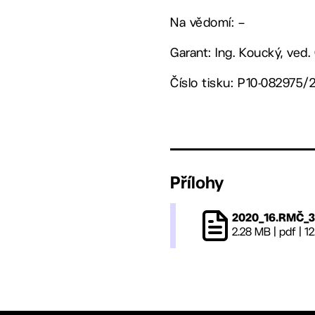
Na vědomí: –
Garant: Ing. Koucký, ved
Číslo tisku: P10-082975/
Přílohy
2020_16.RMČ_3
2.28 MB
|
pdf
|
12