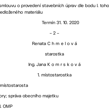
 smlouvu o provedení stavebních úprav dle bodu I. toh
předloženého materiálu
Termín 31. 10. 2020
– 2 –
Renata C h m e l o v á
starostka
Ing. Jana K o m r s k o v á
1. místostarostka
 místostarosta
ory; správa obecního majetku
ed. OMP