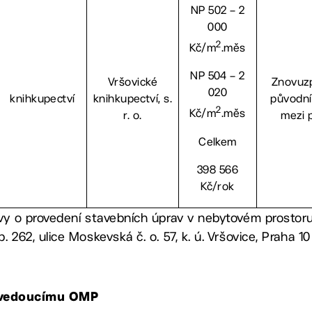
NP 502 – 2
000
2
Kč/m
.měs
NP 504 – 2
Vršovické
Znovuz
020
knihkupectví
knihkupectví, s.
původní
2
Kč/m
.měs
r. o.
mezi 
Celkem
398 566
Kč/rok
vy o provedení stavebních úprav v nebytovém prostoru č
 262, ulice Moskevská č. o. 57, k. ú. Vršovice, Praha 10
, vedoucímu OMP