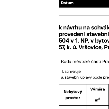
Datum
k návrhu na schvál
provedení stavební
504 v 1. NP, v byto
57, k. ú. Vršovice, 
Rada městské části Pra
schvaluje
stavební úpravy podle př
Výměra
Nebytový
prostor
2
m