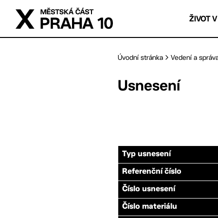
Přejít na hlavní obsah
ŽIVOT V
Úvodní stránka
Vedení a správ
Usnesení
Typ usnesení
Referenční číslo
Číslo usnesení
Číslo materiálu