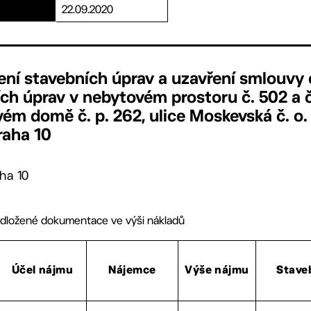
22.09.2020
ení stavebních úprav a uzavření smlouvy 
ch úprav v nebytovém prostoru č. 502 a č
vém domě č. p. 262, ulice Moskevská č. o.
Praha 10
ha 10
edložené dokumentace ve výši nákladů
Účel nájmu
Nájemce
Výše nájmu
Stave