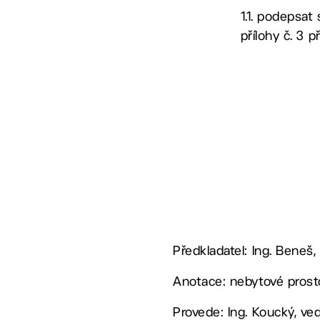
1.1. podepsat
přílohy č. 3 
Předkladatel: Ing. Beneš,
Anotace: nebytové prost
Provede: Ing. Koucký, v