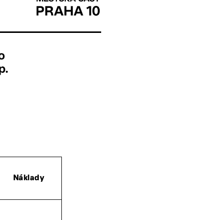
o
p.
Náklady