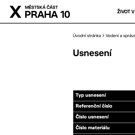
Přejít na hlavní obsah
ŽIVOT V
Úvodní stránka
Vedení a správ
Usnesení
Typ usnesení
Referenční číslo
Číslo usnesení
Číslo materiálu