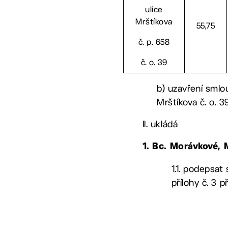
ulice
Mrštíkova
55,75
č. p. 658
č. o. 39
b) uzavření smlo
Mrštíkova č. o. 3
II. ukládá
1. Bc. Morávkové,
1.1. podepsat
přílohy č. 3 