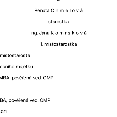
Renata C h m e l o v á
starostka
Ing. Jana K o m r s k o v á
1. místostarostka
 místostarosta
becního majetku
 MBA, pověřená ved. OMP
MBA, pověřená ved. OMP
2021