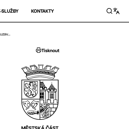
E-SLUŽBY
KONTAKTY
zav...
Tisknout