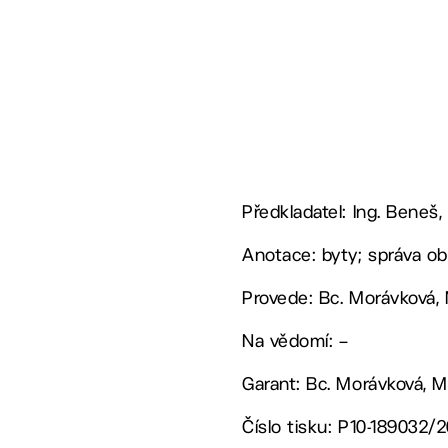
Předkladatel: Ing. Beneš,
Anotace: byty; správa o
Provede: Bc. Morávková,
Na vědomí: –
Garant: Bc. Morávková, 
Číslo tisku: P10-189032/