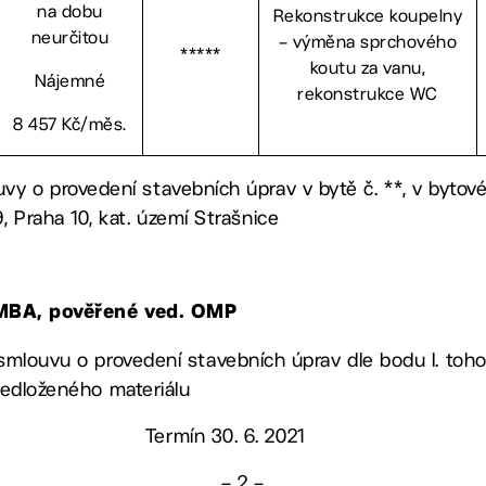
na dobu
Rekonstrukce koupelny
neurčitou
– výměna sprchového
*****
koutu za vanu,
Nájemné
rekonstrukce WC
8 457 Kč/měs.
uvy o provedení stavebních úprav v bytě č. **, v bytov
9, Praha 10, kat. území Strašnice
 MBA, pověřené ved. OMP
 smlouvu o provedení stavebních úprav dle bodu I. toh
předloženého materiálu
Termín 30. 6. 2021
– 2 –