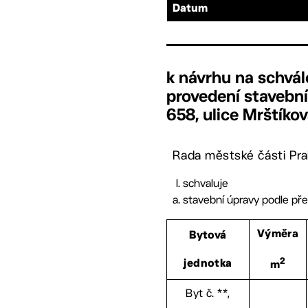
Datum
k návrhu na schvál
provedení stavební
658, ulice Mrštíkov
Rada městské části Pra
schvaluje
stavební úpravy podle př
Výměra
Bytová
2
jednotka
m
Byt č. **,