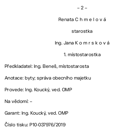
– 2 –
Renata C h m e l o v á
starostka
Ing. Jana K o m r s k o v á
1. místostarostka
Předkladatel: Ing. Beneš, místostarosta
Anotace: byty; správa obecního majetku
Provede: Ing. Koucký, ved. OMP
Na vědomí: –
Garant: Ing. Koucký, ved. OMP
Číslo tisku: P10-037976/2019