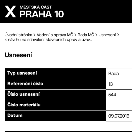
Přejít na hlavní obsah
Úvodní stránka
Vedení a správa MČ
Rada MČ
Usnesení
k návrhu na schválení stavebních úprav a uzav...
Usnesení
Rada
Typ usnesení
13
Referenční číslo
544
Číslo usnesení
Číslo materiálu
09.07.2019
Datum