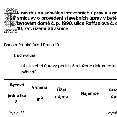
k návrhu na schválení stavebních úprav a uza
smlouvy o provedení stavebních úprav v bytě č
bytovém domě č. p. 1990, ulice Raffaelova č. o
10, kat. území Strašnice
Rada městské části Praha 10
I. schvaluje
a) stavební úpravy podle předložené dokumentac
nákladů
Bytová
Výměra
Účel
Sta
Nájemce
jednotka
nájmu
úp
2
m
č.
Byt č. **,
Vým