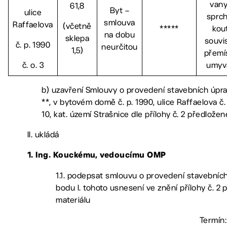
vany
61,8
Byt –
ulice
sprc
smlouva
Raffaelova
(včetně
*****
kou
na dobu
sklepa
souvis
č. p. 1990
neurčitou
1,5)
přemí
č. o. 3
umyv
b) uzavření Smlouvy o provedení stavebních úprav
**, v bytovém domě č. p. 1990, ulice Raffaelova č. 
10, kat. území Strašnice dle přílohy č. 2 předlože
II. ukládá
1.
Ing. Kouckému, vedoucímu OMP
1.1. podepsat smlouvu o provedení stavebních
bodu I. tohoto usnesení ve znění přílohy č. 2
materiálu
Termín: