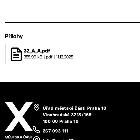
Přílohy
32_A_A.pdf
355.99 kB
|
pdf
|
11.12.2025
Úřad městské části Praha 10
Vinohradská 3218/169
100 00 Praha 10
267 093 111