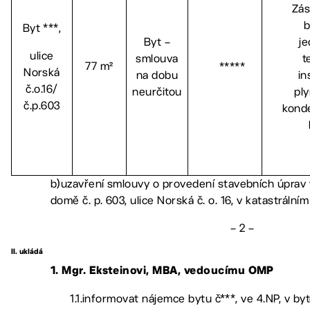
Zás
b
Byt ***,
Byt –
j
ulice
smlouva
t
77 m²
*****
Norská
na dobu
in
č.o.16/
neurčitou
pl
č.p.603
kond
b)uzavření smlouvy o provedení stavebních úprav v
domě č. p. 603, ulice Norská č. o. 16, v katastrální
– 2 –
II. ukládá
1. Mgr. Eksteinovi, MBA, vedoucímu OMP
1.1.informovat nájemce bytu č***, ve 4.NP, v by