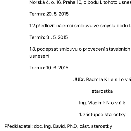
Norská č. o. 16, Praha 10, o bodu I. tohoto usne
Termín: 20. 5. 2015
1.2.předložit nájemci smlouvu ve smyslu bodu I
Termín: 31. 5. 2015
1.3. podepsat smlouvu o provedení stavebních 
usnesení
Termín: 10. 6. 2015
JUDr. Radmila K l e s l o v 
starostka
Ing. Vladimír N o v á k
1. zástupce starostky
Předkladatel: doc. Ing. David, Ph.D., zást. starostky