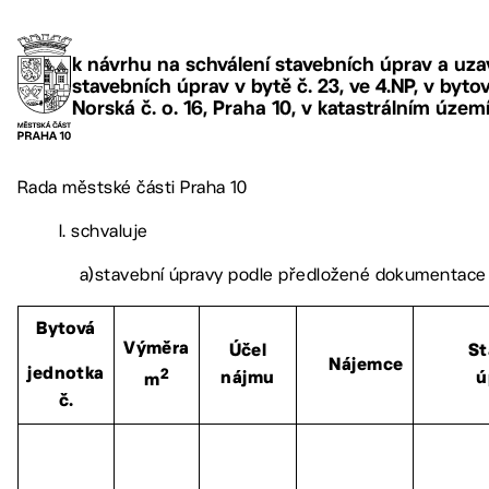
k návrhu na schválení stavebních úprav a uz
stavebních úprav v bytě č. 23, ve 4.NP, v byto
Norská č. o. 16, Praha 10, v katastrálním územ
Rada městské části Praha 10
I. schvaluje
a)stavební úpravy podle předložené dokumentace 
Bytová
Výměra
Účel
St
Nájemce
jednotka
2
nájmu
ú
m
č.