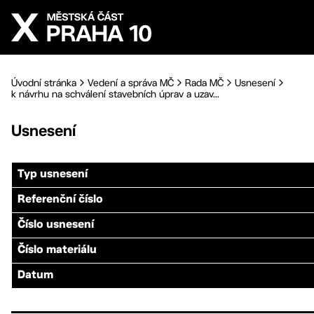
Přejít na hlavní obsah
Úvodní stránka
Vedení a správa MČ
Rada MČ
Usnesení
k návrhu na schválení stavebních úprav a uzav...
Usnesení
Typ usnesení
Referenční číslo
Číslo usnesení
Číslo materiálu
Datum