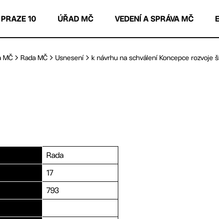
 PRAZE 10
ÚŘAD MČ
VEDENÍ A SPRÁVA MČ
a MČ
Rada MČ
Usnesení
k návrhu na schválení Koncepce rozvoje ško
Rada
17
793