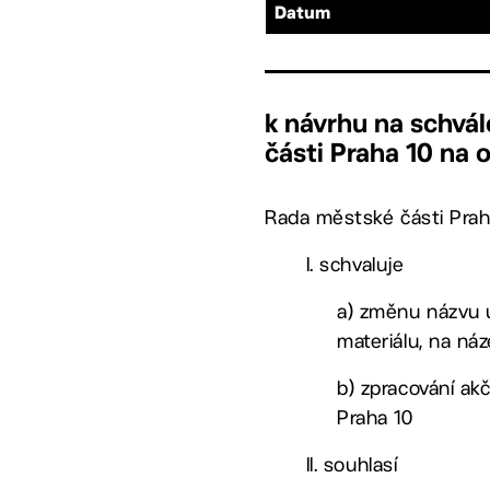
Datum
k návrhu na schvál
části Praha 10 na
Rada městské části Prah
I. schvaluje
a) změnu názvu u
materiálu, na ná
b) zpracování ak
Praha 10
II. souhlasí