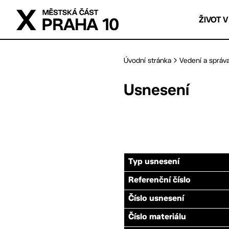
Přejít na hlavní obsah
ŽIVOT V
Úvodní stránka
Vedení a správ
Usnesení
Typ usnesení
Referenční číslo
Číslo usnesení
Číslo materiálu