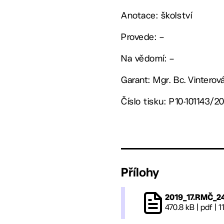
Anotace: školství
Provede: –
Na vědomí: –
Garant: Mgr. Bc. Vinterov
Číslo tisku: P10-101143/2
Přílohy
2019_17.RMČ_2
470.8 kB
|
pdf
|
1