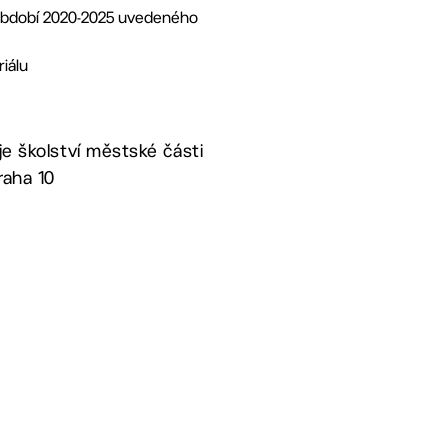
 období 2020-2025 uvedeného
iálu
je školství městské části
raha 10