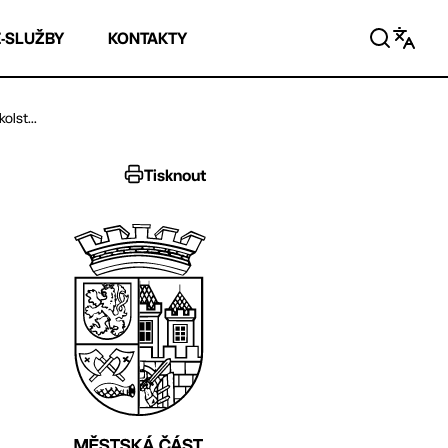
E-SLUŽBY
KONTAKTY
lst...
Tisknout