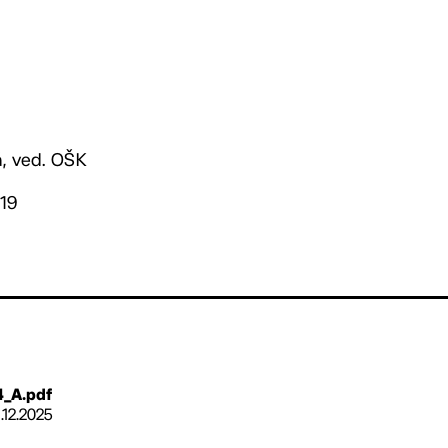
á, ved. OŠK
019
4_A.pdf
1.12.2025