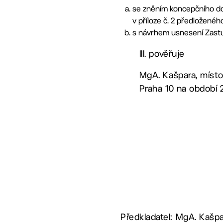
se zněním koncepčního do
v příloze č. 2 předloženéh
s návrhem usnesení Zastup
III. pověřuje
MgA. Kašpara, místo
Praha 10 na období 
Předkladatel: MgA. Kašpa