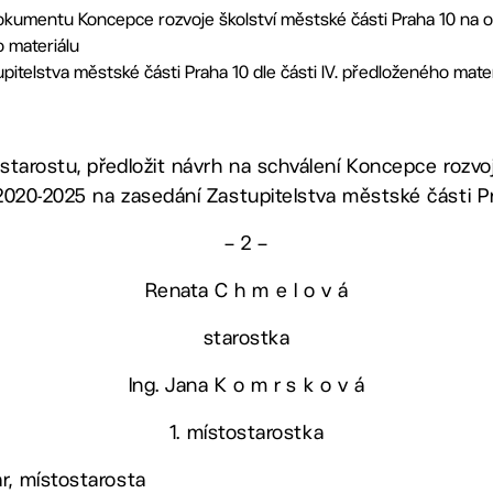
kumentu Koncepce rozvoje školství městské části Praha 10 na
o materiálu
itelstva městské části Praha 10 dle části IV. předloženého mater
starostu, předložit návrh na schválení Koncepce rozvo
2020-2025 na zasedání Zastupitelstva městské části P
– 2 –
Renata C h m e l o v á
starostka
Ing. Jana K o m r s k o v á
1. místostarostka
r, místostarosta