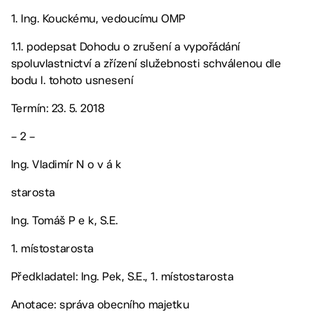
1. Ing. Kouckému, vedoucímu OMP
1.1. podepsat Dohodu o zrušení a vypořádání
spoluvlastnictví a zřízení služebnosti schválenou dle
bodu I. tohoto usnesení
Termín: 23. 5. 2018
– 2 –
Ing. Vladimír N o v á k
starosta
Ing. Tomáš P e k, S.E.
1. místostarosta
Předkladatel: Ing. Pek, S.E., 1. místostarosta
Anotace: správa obecního majetku