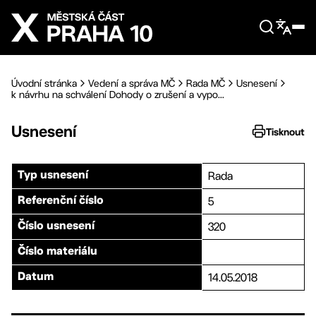
Přejít na hlavní obsah
Úvodní stránka
Vedení a správa MČ
Rada MČ
Usnesení
k návrhu na schválení Dohody o zrušení a vypo...
Usnesení
Tisknout
Rada
Typ usnesení
5
Referenční číslo
320
Číslo usnesení
Číslo materiálu
14.05.2018
Datum