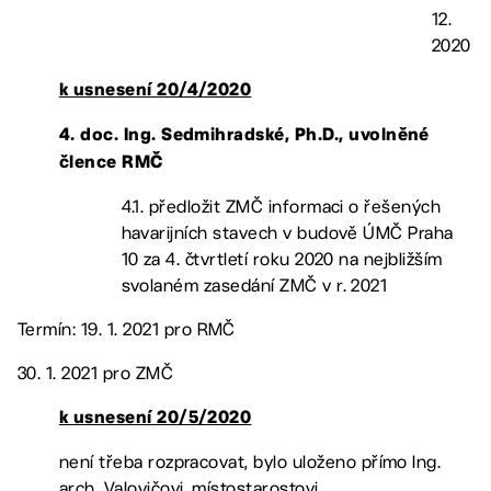
12.
2020
k usnesení 20/4/2020
4. doc. Ing. Sedmihradské, Ph.D., uvolněné
člence RMČ
4.1. předložit ZMČ informaci o řešených
havarijních stavech v budově ÚMČ Praha
10 za 4. čtvrtletí roku 2020 na nejbližším
svolaném zasedání ZMČ v r. 2021
Termín: 19. 1. 2021 pro RMČ
30. 1. 2021 pro ZMČ
k usnesení 20/5/2020
není třeba rozpracovat, bylo uloženo přímo Ing.
arch. Valovičovi, místostarostovi