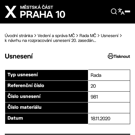
Přejít na hlavní obsah
Úvodní stránka
Vedení a správa MČ
Rada MČ
Usnesení
k návrhu na rozpracování usnesení 20. zasedán...
Usnesení
Tisknout
Rada
Typ usnesení
20
Referenční číslo
981
Číslo usnesení
Číslo materiálu
18.11.2020
Datum