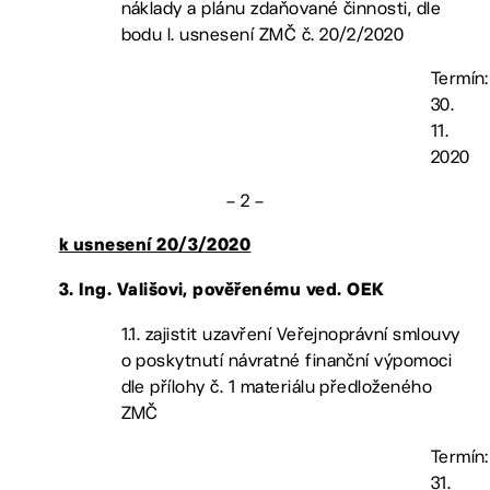
náklady a plánu zdaňované činnosti, dle
bodu I. usnesení ZMČ č. 20/2/2020
Termín:
30.
11.
2020
– 2 –
k usnesení 20/3/2020
3.
Ing. Vališovi, pověřenému ved. OEK
1.1. zajistit uzavření Veřejnoprávní smlouvy
o poskytnutí návratné finanční výpomoci
dle přílohy č. 1 materiálu předloženého
ZMČ
Termín:
31.