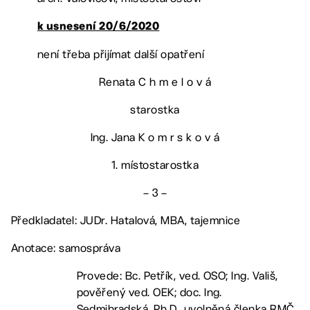
k usnesení 20/6/2020
není třeba přijímat další opatření
Renata C h m e l o v á
starostka
Ing. Jana K o m r s k o v á
1. místostarostka
– 3 –
Předkladatel: JUDr. Hatalová, MBA, tajemnice
Anotace: samospráva
Provede: Bc. Petřík, ved. OSO; Ing. Vališ,
pověřený ved. OEK; doc. Ing.
Sedmihradská, Ph.D., uvolněná členka RMČ