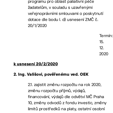
programu pro oblast paliativní péče
žadatelům, v souladu s uzavřenými
veřejnoprávními smlouvami o poskytnutí
dotace dle bodu I. d) usnesení ZMČ č.
20/1/2020
Termín:
15.
12.
2020
k usnesení 20/2/2020
2. Ing. Vališovi, pověřenému ved. OEK
2.1. zajistit změnu rozpočtu na rok 2020,
změnu rozpočtu příjmů, výdajů,
financování, výdajů dle odvětví MČ Praha
10, změny odvodů z fondu investic, změny
limitů prostředků na platy, ostatní osobní