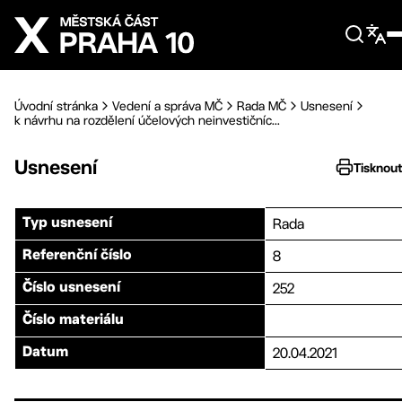
Přejít na hlavní obsah
Úvodní stránka
Vedení a správa MČ
Rada MČ
Usnesení
k návrhu na rozdělení účelových neinvestičníc...
Usnesení
Tisknou
Rada
Typ usnesení
8
Referenční číslo
252
Číslo usnesení
Číslo materiálu
20.04.2021
Datum