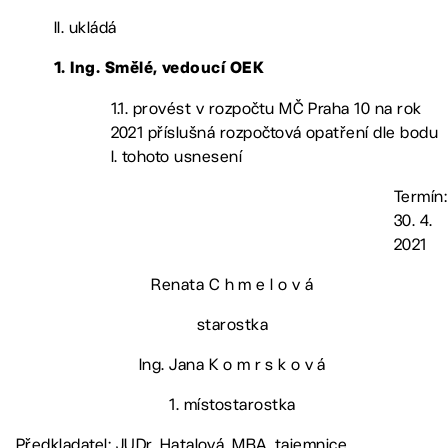
II. ukládá
1. Ing. Smělé, vedoucí OEK
1.1. provést v rozpočtu MČ Praha 10 na rok
2021 příslušná rozpočtová opatření dle bodu
I. tohoto usnesení
Termín:
30. 4.
2021
Renata C h m e l o v á
starostka
Ing. Jana K o m r s k o v á
1. místostarostka
Předkladatel: JUDr. Hatalová, MBA, tajemnice