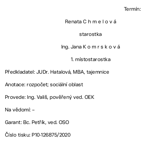
Termín:
Renata C h m e l o v á
starostka
Ing. Jana K o m r s k o v á
1. místostarostka
Předkladatel: JUDr. Hatalová, MBA, tajemnice
Anotace: rozpočet; sociální oblast
Provede: Ing. Vališ, pověřený ved. OEK
Na vědomí: –
Garant: Bc. Petřík, ved. OSO
Číslo tisku: P10-126875/2020