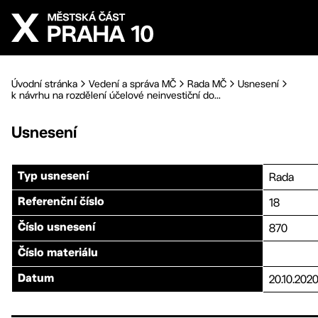
Přejít na hlavní obsah
Úvodní stránka
Vedení a správa MČ
Rada MČ
Usnesení
k návrhu na rozdělení účelové neinvestiční do...
Usnesení
Rada
Typ usnesení
18
Referenční číslo
870
Číslo usnesení
Číslo materiálu
20.10.202
Datum