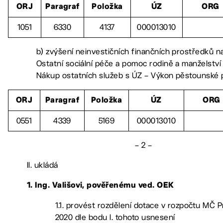
ORJ
Paragraf
Položka
ÚZ
ORG
1051
6330
4137
000013010
b) zvýšení neinvestičních finančních prostředků n
Ostatní sociální péče a pomoc rodině a manželství
Nákup ostatních služeb s ÚZ – Výkon pěstounské
ORJ
Paragraf
Položka
ÚZ
ORG
0551
4339
5169
000013010
– 2 –
II. ukládá
1. Ing. Vališovi, pověřenému ved. OEK
1.1. provést rozdělení dotace v rozpočtu MČ P
2020 dle bodu I. tohoto usnesení