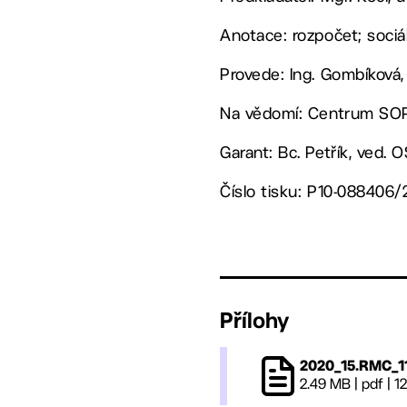
Anotace: rozpočet; sociál
Provede: Ing. Gombíková,
Na vědomí: Centrum SOP,
Garant: Bc. Petřík, ved. 
Číslo tisku: P10-088406
Přílohy
2020_15.RMC_1
2.49 MB
|
pdf
|
12