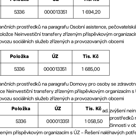
5336
000013351
1 694,20
nančních prostředků na paragrafu Osobní asistence, pečovatelsk
oložce Neinvestiční transfery zřízeným příspěvkovým organizac
rovozu sociálních služeb zřízených a provozovaných obcemi
Položka
ÚZ
Tis. Kč
5336
000013351
1 685,00
inančních prostředků na paragrafu Domovy pro osoby se zdravot
žce Neinvestiční transfery zřízeným příspěvkovým organizacím s
rovozu sociálních služeb zřízených a provozovaných obcemi
Položka
ÚZ
Tis. Kč
zvýšení nein
prostředků n
5336
000013351
1 058,50
činnosti v ob
řízeným příspěvkovým organizacím s ÚZ – Řešení naléhavých potř