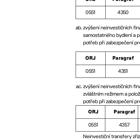
0551
4350
zvýšení neinvestičních fi
samostatného bydlení a p
potřeb při zabezpečení p
ORJ
Paragraf
0551
4351
zvýšení neinvestičních f
zvláštním režimem a polo
potřeb při zabezpečení p
ORJ
Paragraf
0551
4357
Neinvestiční transfery z