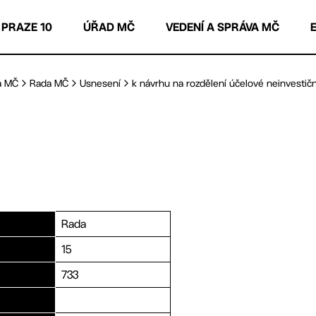
 PRAZE 10
ÚŘAD MČ
VEDENÍ A SPRÁVA MČ
a MČ
Rada MČ
Usnesení
k návrhu na rozdělení účelové neinvestiční
Rada
15
733