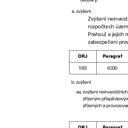
zvýšení
Zvýšení neinvest
rozpočtech územn
Prahou) a jejich
zabezpečení prov
ORJ
Paragraf
1051
6330
zvýšení
zvýšení neinvestičních
zřízeným příspěvkovým
zřízených a provozov
ORJ
Paragraf