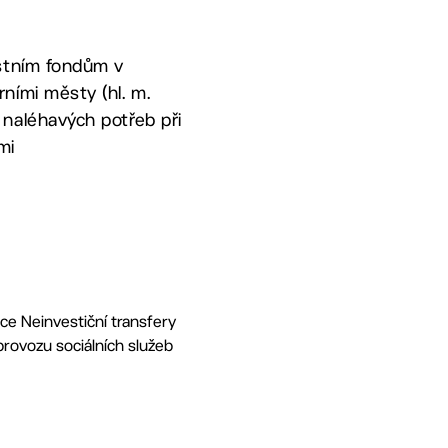
astním fondům v
ními městy (hl. m.
 naléhavých potřeb při
mi
ce Neinvestiční transfery
rovozu sociálních služeb