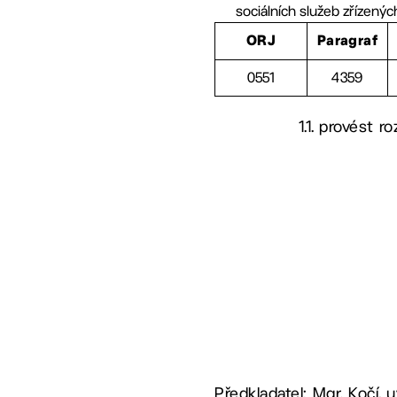
sociálních služeb zřízen
ORJ
Paragraf
0551
4359
1.1. provést 
Předkladatel: Mgr. Kočí,