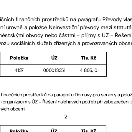
ičních finančních prostředků na paragrafu Převody vl
í úrovně a položce Neinvestiční převody mezi statutár
 městskými obvody nebo částmi – příjmy s ÚZ – Řešení
ozu sociálních služeb zřízených a provozovaných obce
Položka
ÚZ
Tis. Kč
4137
000013351
4 805,10
 finančních prostředků na paragrafu Domovy pro seniory a polož
 organizacím s ÚZ – Řešení naléhavých potřeb při zabezpečení p
aných obcemi
– 2 –
Položka
ÚZ
Tis. Kč