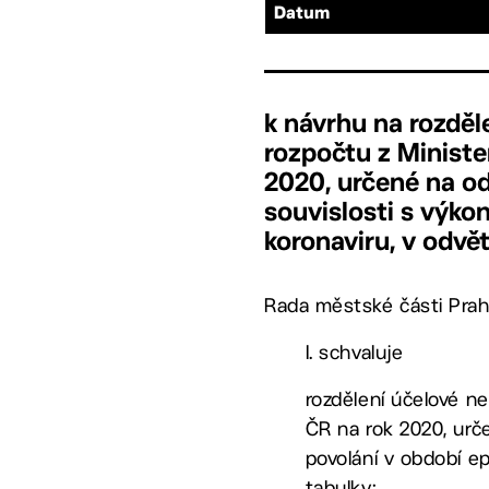
Datum
k návrhu na rozděl
rozpočtu z Ministe
2020, určené na o
souvislosti s výko
koronaviru, v odvět
Rada městské části Prah
I. schvaluje
rozdělení účelové ne
ČR na rok 2020, urč
povolání v období ep
tabulky: