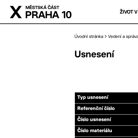
Přejít na hlavní obsah
ŽIVOT V
Úvodní stránka
Vedení a správ
Usnesení
Typ usnesení
Referenční číslo
Číslo usnesení
Číslo materiálu