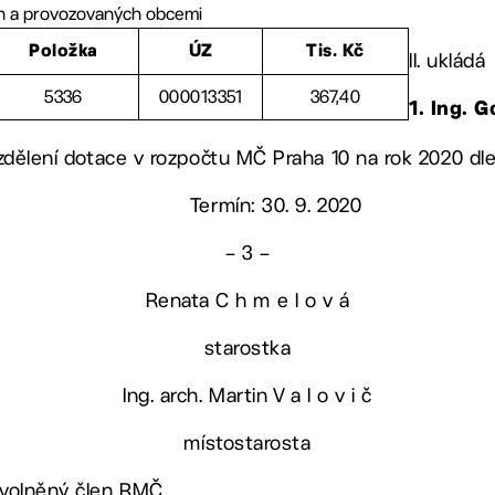
ých a provozovaných obcemi
Položka
ÚZ
Tis. Kč
II. ukládá
5336
000013351
367,40
1. Ing. 
rozdělení dotace v rozpočtu MČ Praha 10 na rok 2020 dl
Termín: 30. 9. 2020
– 3 –
Renata C h m e l o v á
starostka
Ing. arch. Martin V a l o v i č
místostarosta
 uvolněný člen RMČ