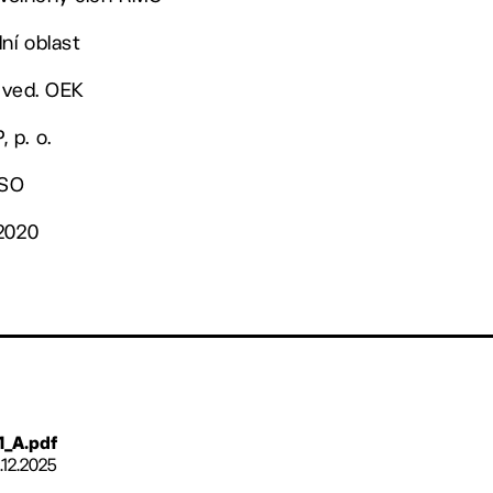
ní oblast
 ved. OEK
 p. o.
OSO
/2020
1_A.pdf
.12.2025