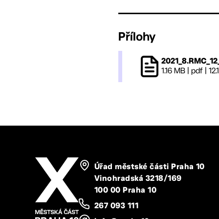
Přílohy
2021_8.RMC_12
1.16 MB
|
pdf
|
12.
Úřad městské části Praha 10
Vinohradská 3218/169
100 00 Praha 10
267 093 111