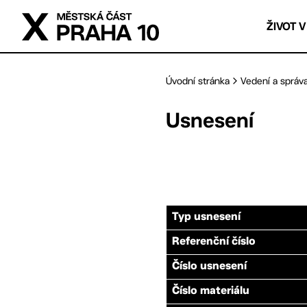
Přejít na hlavní obsah
ŽIVOT V
Úvodní stránka
Vedení a správ
Usnesení
Typ usnesení
Referenční číslo
Číslo usnesení
Číslo materiálu