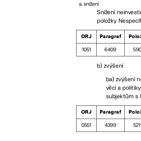
snížení
Snížení neinvest
položky Nespecif
ORJ
Paragraf
Polo
1051
6409
59
b) zvýšení
ba) zvýšení n
věcí a politi
subjektům s 
ORJ
Paragraf
Polo
0551
4399
52