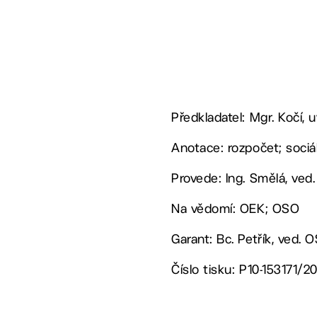
Předkladatel: Mgr. Kočí,
Anotace: rozpočet; sociál
Provede: Ing. Smělá, ved
Na vědomí: OEK; OSO
Garant: Bc. Petřík, ved. 
Číslo tisku: P10-153171/2