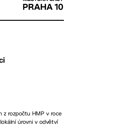
ci
h z rozpočtu HMP v roce
okální úrovni v odvětví