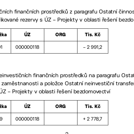
ičních finančních prostředků z paragrafu Ostatní činnos
ikované rezervy s ÚZ – Projekty v oblasti řešení bezd
žka
ÚZ
ORG
Tis. Kč
01
000000118
– 2 991,2
einvestičních finančních prostředků na paragrafu Ostatn
ky zaměstnanosti a položce Ostatní neinvestiční transf
ÚZ – Projekty v oblasti řešení bezdomovectví
žka
ÚZ
ORG
Tis. Kč
19
000000118
+ 2 778,7