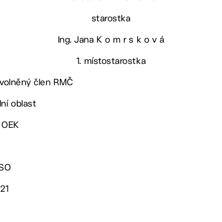
starostka
Ing. Jana K o m r s k o v á
1. místostarostka
 uvolněný člen RMČ
ní oblast
. OEK
OSO
021