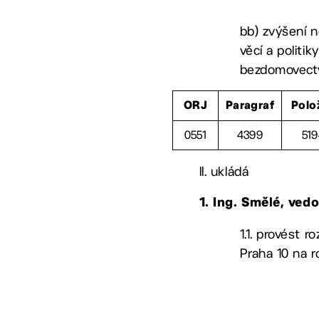
bb) zvýšení n
věcí a politi
bezdomovect
ORJ
Paragraf
Polo
0551
4399
51
II. ukládá
1. Ing. Smělé, ved
1.1. provést
Praha 10 na r