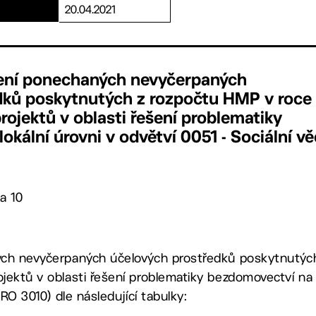
20.04.2021
lení ponechaných nevyčerpaných
dků poskytnutých z rozpočtu HMP v roce
ojektů v oblasti řešení problematiky
kální úrovni v odvětví 0051 - Sociální vě
a 10
ých nevyčerpaných účelových prostředků poskytnutýc
ektů v oblasti řešení problematiky bezdomovectví na l
(RO 3010) dle následující tabulky: