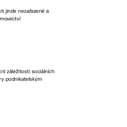
ti jinde nezařazené a
omovectví
í záležitosti sociálních
ery podnikatelským