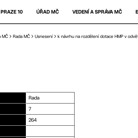
 PRAZE 10
ÚŘAD MČ
VEDENÍ A SPRÁVA MČ
a MČ
Rada MČ
Usnesení
k návrhu na rozdělení dotace HMP v odvětv
Rada
7
264