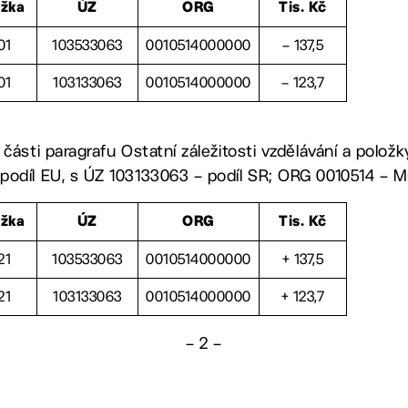
ožka
ÚZ
ORG
Tis. Kč
01
103533063
0010514000000
– 137,5
01
103133063
0010514000000
– 123,7
části paragrafu Ostatní záležitosti vzdělávání a polož
odíl EU, s ÚZ 103133063 – podíl SR; ORG 0010514 – Mí
ožka
ÚZ
ORG
Tis. Kč
21
103533063
0010514000000
+ 137,5
21
103133063
0010514000000
+ 123,7
– 2 –