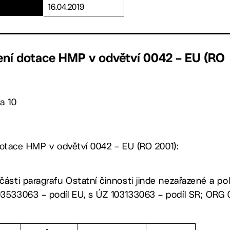
16.04.2019
lení dotace HMP v odvětví 0042 – EU (RO
a 10
dotace HMP v odvětví 0042 – EU (RO 2001):
 části paragrafu Ostatní činnosti jinde nezařazené a p
03533063 – podíl EU, s ÚZ 103133063 – podíl SR; ORG 0