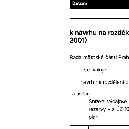
Datum
k návrhu na rozdě
2001)
Rada městské části Prah
I. schvaluje
návrh na rozdělení 
snížení
Snížení výdajové
rezervy – s ÚZ 1
plán