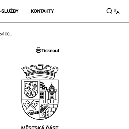
E-SLUŽBY
KONTAKTY
í 00...
Tisknout