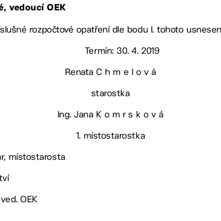
vé, vedoucí OEK
příslušné rozpočtové opatření dle bodu I. tohoto usnesen
Termín: 30. 4. 2019
Renata C h m e l o v á
starostka
Ing. Jana K o m r s k o v á
1. místostarostka
r, místostarosta
tví
 ved. OEK