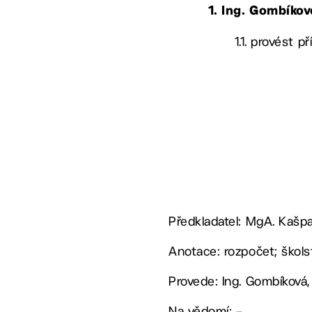
1. Ing. Gombíko
1.1. provést 
Předkladatel: MgA. Kašpa
Anotace: rozpočet; škols
Provede: Ing. Gombíková,
Na vědomí: –