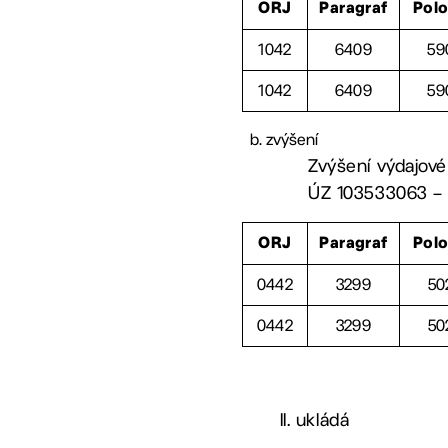
ORJ
Paragraf
Pol
1042
6409
59
1042
6409
59
zvýšení
Zvýšení výdajové 
ÚZ 103533063 – p
ORJ
Paragraf
Pol
0442
3299
50
0442
3299
50
II. ukládá