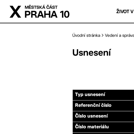
Přejít na hlavní obsah
ŽIVOT V
Úvodní stránka
Vedení a správ
Usnesení
Typ usnesení
Referenční číslo
Číslo usnesení
Číslo materiálu