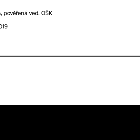
vá, pověřená ved. OŠK
019