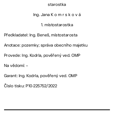
starostka
Ing. Jana K o m r s k o v á
1. místostarostka
Předkladatel: Ing. Beneš, místostarosta
Anotace: pozemky; správa obecního majetku
Provede: Ing. Kodrla, pověřený ved. OMP
Na vědomí: –
Garant: Ing. Kodrla, pověřený ved. OMP
Číslo tisku: P10-225752/2022