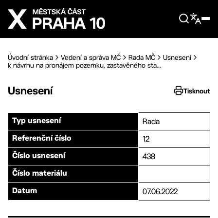
Přejít na hlavní obsah
Úvodní stránka
Vedení a správa MČ
Rada MČ
Usnesení
k návrhu na pronájem pozemku, zastavěného sta...
Usnesení
Tisknout
Rada
Typ usnesení
12
Referenční číslo
438
Číslo usnesení
Číslo materiálu
07.06.2022
Datum