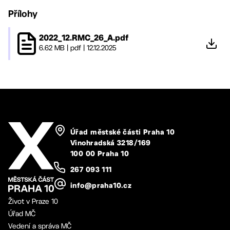
Přílohy
2022_12.RMC_26_A.pdf
6.62 MB
|
pdf
|
12.12.2025
Úřad městské části Praha 10
Vinohradská 3218/169
100 00 Praha 10
267 093 111
info@praha10.cz
Život v Praze 10
Úřad MČ
Vedení a správa MČ