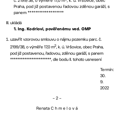
č. 2199/38, o výměře 17,0 m
, k. ú. Vršovice, obec
Praha, pod již postavenou řadovou zděnou garáží, s
panem *******************
ukládá
1. Ing. Kodrlovi, pověřenému ved. OMP
uzavřít vzorovou smlouvu o nájmu pozemku parc. č.
2
2199/38, o výměře 17,0 m
, k. ú. Vršovice, obec Praha,
pod již postavenou, řadovou, zděnou garáží, s panem
***********************, dle bodu II. tohoto usnesení
Termín:
30.
9.
2022
– 2 –
Renata C h m e l o v á