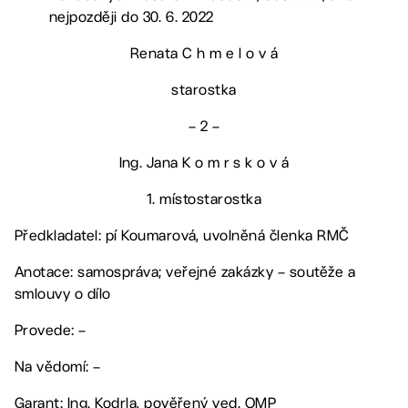
nejpozději do 30. 6. 2022
Renata C h m e l o v á
starostka
– 2 –
Ing. Jana K o m r s k o v á
1. místostarostka
Předkladatel: pí Koumarová, uvolněná členka RMČ
Anotace: samospráva; veřejné zakázky – soutěže a
smlouvy o dílo
Provede: –
Na vědomí: –
Garant: Ing. Kodrla, pověřený ved. OMP