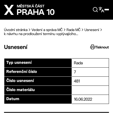
Přejít na hlavní obsah
Úvodní stránka
Vedení a správa MČ
Rada MČ
Usnesení
k návrhu na prodloužení termínu vyplývajícího...
Usnesení
Tisknout
Rada
Typ usnesení
7
Referenční číslo
481
Číslo usnesení
Číslo materiálu
16.06.2022
Datum