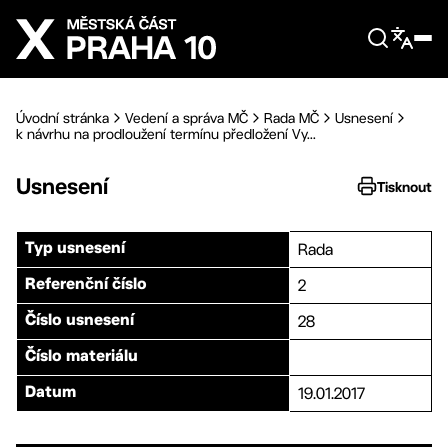
Přejít na hlavní obsah
Úvodní stránka
Vedení a správa MČ
Rada MČ
Usnesení
k návrhu na prodloužení termínu předložení Vy...
Usnesení
Tisknout
Rada
Typ usnesení
2
Referenční číslo
28
Číslo usnesení
Číslo materiálu
19.01.2017
Datum