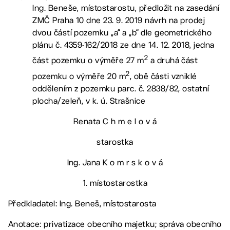
Ing. Beneše, místostarostu, předložit na zasedání
ZMČ Praha 10 dne 23. 9. 2019 návrh na prodej
dvou částí pozemku „a“ a „b“ dle geometrického
plánu č. 4359-162/2018 ze dne 14. 12. 2018, jedna
2
část pozemku o výměře 27 m
a druhá část
2
pozemku o výměře 20 m
, obě části vzniklé
oddělením z pozemku parc. č. 2838/82, ostatní
plocha/zeleň, v k. ú. Strašnice
Renata C h m e l o v á
starostka
Ing. Jana K o m r s k o v á
1. místostarostka
Předkladatel: Ing. Beneš, místostarosta
Anotace: privatizace obecního majetku; správa obecního