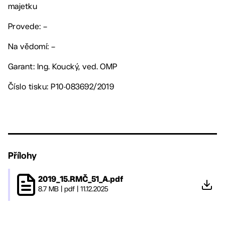
majetku
Provede: –
Na vědomí: –
Garant: Ing. Koucký, ved. OMP
Číslo tisku: P10-083692/2019
Přílohy
2019_15.RMČ_51_A.pdf
8.7 MB
|
pdf
|
11.12.2025