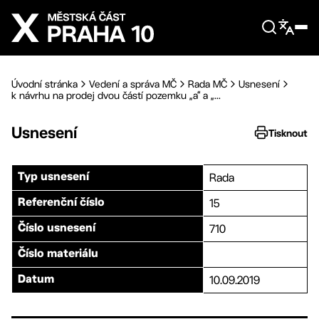
Přejít na hlavní obsah
Úvodní stránka
Vedení a správa MČ
Rada MČ
Usnesení
k návrhu na prodej dvou částí pozemku „a“ a „...
Usnesení
Tisknout
Rada
Typ usnesení
15
Referenční číslo
710
Číslo usnesení
Číslo materiálu
10.09.2019
Datum