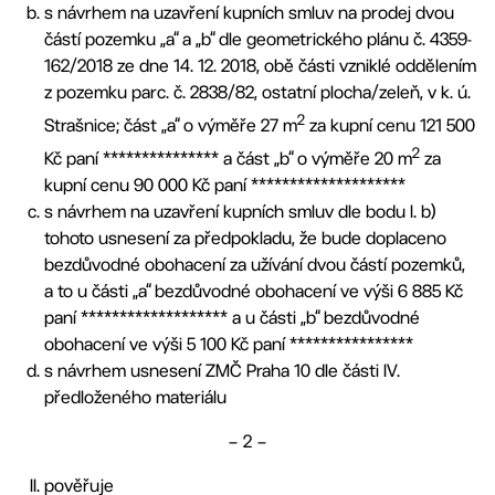
s návrhem na uzavření kupních smluv na prodej dvou
částí pozemku „a“ a „b“ dle geometrického plánu č. 4359-
162/2018 ze dne 14. 12. 2018, obě části vzniklé oddělením
z pozemku parc. č. 2838/82, ostatní plocha/zeleň, v k. ú.
2
Strašnice; část „a“ o výměře 27 m
za kupní cenu 121 500
2
Kč paní *************** a část „b“ o výměře 20 m
za
kupní cenu 90 000 Kč paní ********************
s návrhem na uzavření kupních smluv dle bodu I. b)
tohoto usnesení za předpokladu, že bude doplaceno
bezdůvodné obohacení za užívání dvou částí pozemků,
a to u části „a“ bezdůvodné obohacení ve výši 6 885 Kč
paní ******************* a u části „b“ bezdůvodné
obohacení ve výši 5 100 Kč paní ****************
s návrhem usnesení ZMČ Praha 10 dle části IV.
předloženého materiálu
– 2 –
pověřuje