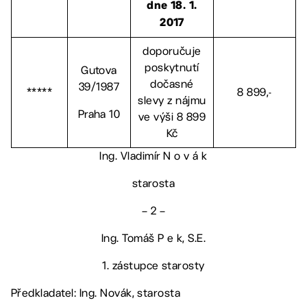
dne 18. 1.
2017
doporučuje
poskytnutí
Gutova
dočasné
39/1987
*****
8 899,-
slevy z nájmu
Praha 10
ve výši 8 899
Kč
Ing. Vladimír N o v á k
starosta
– 2 –
Ing. Tomáš P e k, S.E.
1. zástupce starosty
Předkladatel: Ing. Novák, starosta