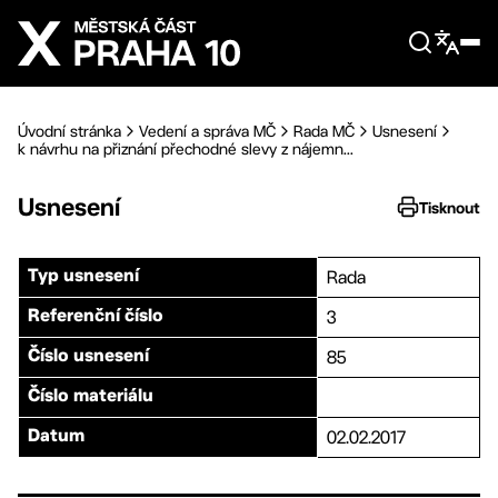
Přejít na hlavní obsah
Úvodní stránka
Vedení a správa MČ
Rada MČ
Usnesení
k návrhu na přiznání přechodné slevy z nájemn...
Usnesení
Tisknout
Rada
Typ usnesení
3
Referenční číslo
85
Číslo usnesení
Číslo materiálu
02.02.2017
Datum