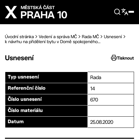
Přejít na hlavní obsah
Úvodní stránka
Vedení a správa MČ
Rada MČ
Usnesení
k návrhu na přidělení bytu v Domě spokojeného...
Usnesení
Tisknout
Rada
Typ usnesení
14
Referenční číslo
670
Číslo usnesení
Číslo materiálu
25.08.2020
Datum