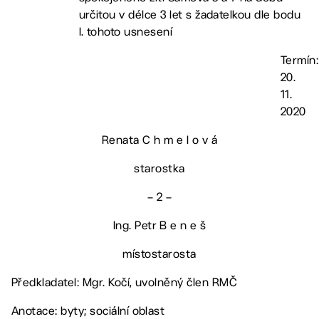
určitou v délce 3 let s žadatelkou dle bodu
I. tohoto usnesení
Termín:
20.
11.
2020
Renata C h m e l o v á
starostka
– 2 –
Ing. Petr B e n e š
místostarosta
Předkladatel: Mgr. Kočí, uvolněný člen RMČ
Anotace: byty; sociální oblast