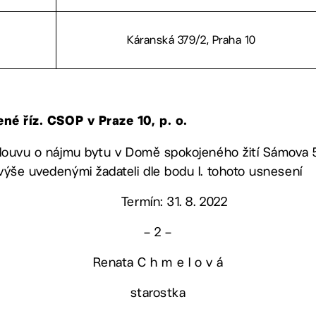
Káranská 379/2, Praha 10
ené říz. CSOP v Praze 10, p. o.
smlouvu o nájmu bytu v Domě spokojeného žití Sámova 5
 výše uvedenými žadateli dle bodu I. tohoto usnesení
Termín: 31. 8. 2022
– 2 –
Renata C h m e l o v á
starostka