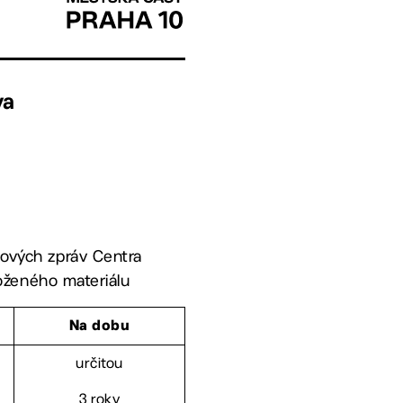
va
dových zpráv Centra
loženého materiálu
Na dobu
určitou
3 roky