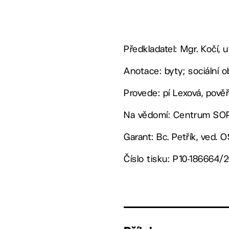
Předkladatel: Mgr. Kočí,
Anotace: byty; sociální o
Provede: pí Lexová, pově
Na vědomí: Centrum SOP,
Garant: Bc. Petřík, ved. 
Číslo tisku: P10-186664/