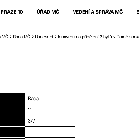
 PRAZE 10
ÚŘAD MČ
VEDENÍ A SPRÁVA MČ
a MČ
Rada MČ
Usnesení
k návrhu na přidělení 2 bytů v Domě spoko
Rada
11
377