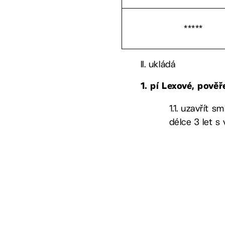
*****
II. ukládá
1. pí Lexové, pověř
1.1. uzavřít 
délce 3 let s