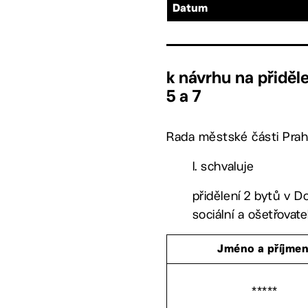
Datum
k návrhu na přiděl
5 a 7
Rada městské části Prah
I. schvaluje
přidělení 2 bytů v 
sociální a ošetřovat
Jméno a příjmen
*****