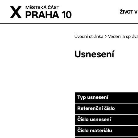
Přejít na hlavní obsah
ŽIVOT V
Úvodní stránka
Vedení a správ
Usnesení
Typ usnesení
Referenční číslo
Číslo usnesení
Číslo materiálu