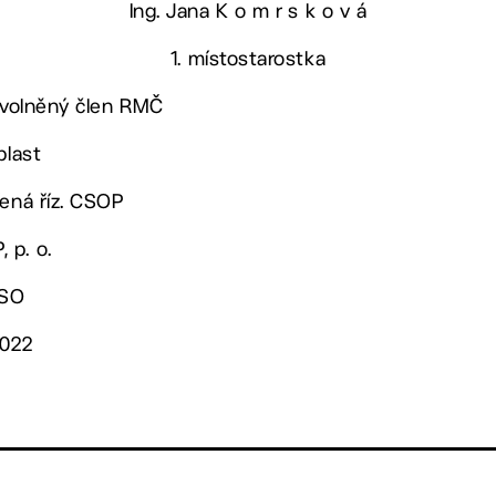
Ing. Jana K o m r s k o v á
1. místostarostka
 uvolněný člen RMČ
blast
řená říz. CSOP
 p. o.
OSO
2022