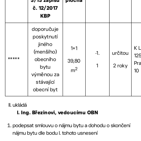
3/13 zápisu
plocha
č. 12/2017
KBP
doporučuje
poskytnutí
jiného
K 
1+1
(menšího)
-1.
určitou
12
*****
obecního
39,80
Pr
1
2 roky
bytu
2
m
10
výměnou za
stávající
obecní byt
ukládá
l.
Ing. Březinovi, vedoucímu OBN
podepsat smlouvu o nájmu bytu a dohodu o skončení
nájmu bytu dle bodu I. tohoto usnesení