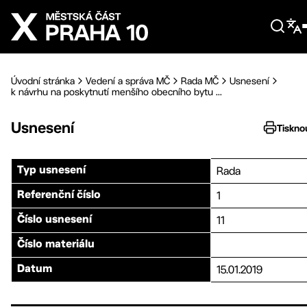
Přejít na hlavní obsah
Úvodní stránka
Vedení a správa MČ
Rada MČ
Usnesení
k návrhu na poskytnutí menšího obecního bytu ...
Usnesení
Tiskno
Rada
Typ usnesení
1
Referenční číslo
11
Číslo usnesení
Číslo materiálu
15.01.2019
Datum