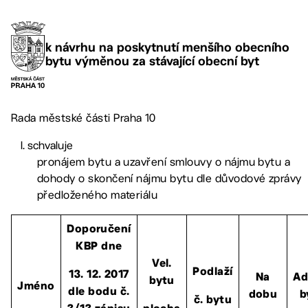
k návrhu na poskytnutí menšího obecního
bytu výměnou za stávající obecní byt
Rada městské části Praha 10
schvaluje
pronájem bytu a uzavření smlouvy o nájmu bytu a
dohody o skončení nájmu bytu dle důvodové zprávy
předloženého materiálu
Doporučení
KBP dne
Vel.
Podlaží
13. 12. 2017
Na
Ad
bytu
Jméno
dle bodu č.
dobu
b
č. bytu