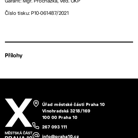
Garant: Mgr. Procházka, ved. OKP
Číslo tisku: P10-061487/2021
Přílohy
Úřad městské části Praha 10
Vinohradská 3218/169
100 00 Praha 10
267 093 111
info@praha10.cz