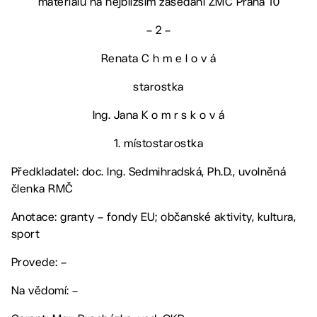
materiálu na nejbližším zasedání ZMČ Praha 10
– 2 –
Renata C h m e l o v á
starostka
Ing. Jana K o m r s k o v á
1. místostarostka
Předkladatel: doc. Ing. Sedmihradská, Ph.D., uvolněná
členka RMČ
Anotace: granty – fondy EU; občanské aktivity, kultura,
sport
Provede: –
Na vědomí: –