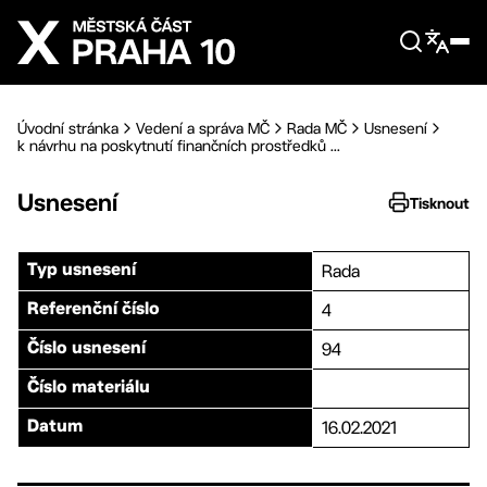
Přejít na hlavní obsah
Úvodní stránka
Vedení a správa MČ
Rada MČ
Usnesení
k návrhu na poskytnutí finančních prostředků ...
Usnesení
Tisknout
Rada
Typ usnesení
4
Referenční číslo
94
Číslo usnesení
Číslo materiálu
16.02.2021
Datum