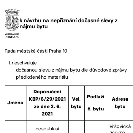
k návrhu na nepřiznání dočasné slevy z
nájmu bytu
Rada městské části Praha 10
neschvaluje
dočasnou slevu z nájmu bytu dle důvodové zprávy
předloženého materiálu
Doporučení
Podlaží
KBP/6/29/2021
Vel.
Adresa
Jméno
ze dne 2. 6.
bytu
bytu
č. bytu
2021
Vršovická
nesouhlasí