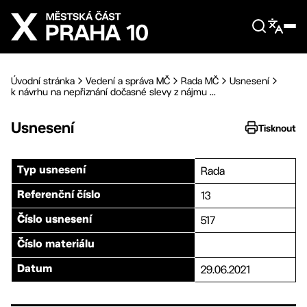
Přejít na hlavní obsah
Úvodní stránka
Vedení a správa MČ
Rada MČ
Usnesení
k návrhu na nepřiznání dočasné slevy z nájmu ...
Usnesení
Tisknout
Rada
Typ usnesení
13
Referenční číslo
517
Číslo usnesení
Číslo materiálu
29.06.2021
Datum