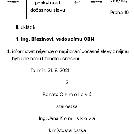
769/52,
*****
poskytnout
3+1
*****
dočasnou slevu
Praha 10
II. ukládá
1. Ing. Březinovi, vedoucímu OBN
informovat nájemce o nepřiznání dočasné slevy z nájmu
bytu dle bodu I. tohoto usnesení
Termín: 31. 8. 2021
– 2 –
Renata C h m e l o v á
starostka
Ing. Jana K o m r s k o v á
1. místostarostka