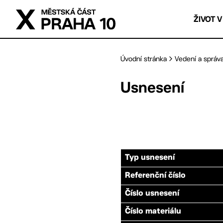
Přejít na hlavní obsah
ŽIVOT V
Úvodní stránka
Vedení a správ
Usnesení
Typ usnesení
Referenční číslo
Číslo usnesení
Číslo materiálu