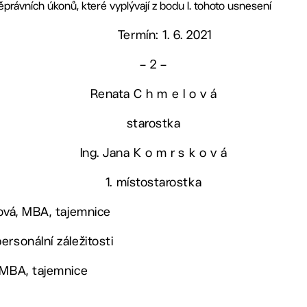
ěprávních úkonů, které vyplývají z bodu I. tohoto usnesení
Termín: 1. 6. 2021
– 2 –
Renata C h m e l o v á
starostka
Ing. Jana K o m r s k o v á
1. místostarostka
lová, MBA, tajemnice
ersonální záležitosti
 MBA, tajemnice