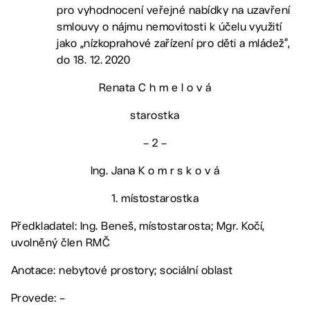
pro vyhodnocení veřejné nabídky na uzavření
smlouvy o nájmu nemovitosti k účelu využití
jako „nízkoprahové zařízení pro děti a mládež“,
do 18. 12. 2020
Renata C h m e l o v á
starostka
– 2 –
Ing. Jana K o m r s k o v á
1. místostarostka
Předkladatel: Ing. Beneš, místostarosta; Mgr. Kočí,
uvolněný člen RMČ
Anotace: nebytové prostory; sociální oblast
Provede: –