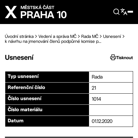
Přejít na hlavní obsah
Úvodní stránka
Vedení a správa MČ
Rada MČ
Usnesení
k návrhu na jmenování členů podpůrné komise p...
Usnesení
Tisknout
Rada
Typ usnesení
21
Referenční číslo
1014
Číslo usnesení
Číslo materiálu
01.12.2020
Datum