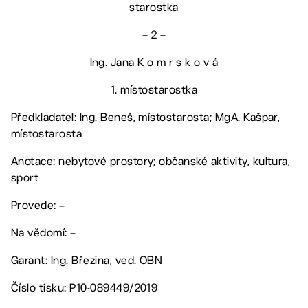
starostka
– 2 –
Ing. Jana K o m r s k o v á
1. místostarostka
Předkladatel: Ing. Beneš, místostarosta; MgA. Kašpar,
místostarosta
Anotace: nebytové prostory; občanské aktivity, kultura,
sport
Provede: –
Na vědomí: –
Garant: Ing. Březina, ved. OBN
Číslo tisku: P10-089449/2019