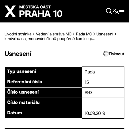
Přejít na hlavní obsah
Úvodní stránka
Vedení a správa MČ
Rada MČ
Usnesení
k návrhu na jmenování členů podpůrné komise p...
Usnesení
Tisknout
Rada
Typ usnesení
15
Referenční číslo
693
Číslo usnesení
Číslo materiálu
10.09.2019
Datum