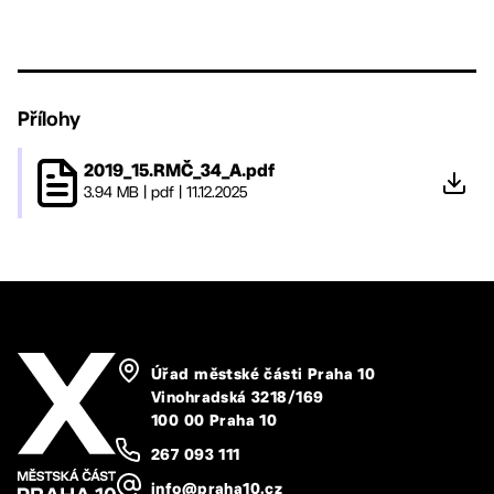
Přílohy
2019_15.RMČ_34_A.pdf
3.94 MB
|
pdf
|
11.12.2025
Úřad městské části Praha 10
Vinohradská 3218/169
100 00 Praha 10
267 093 111
info@praha10.cz