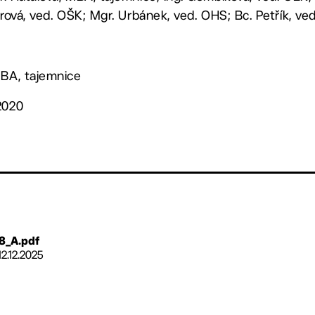
erová, ved. OŠK; Mgr. Urbánek, ved. OHS; Bc. Petřík, v
MBA, tajemnice
2020
8_A.pdf
12.12.2025