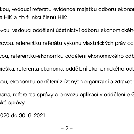
kou, vedoucí referátu evidence majetku odboru ekon
 HIK a do funkcí členů HIK:
lovou, vedoucí oddělení účetnictví odboru ekonomickéh
novou, referentku referátu výkonu vlastnických práv o
ovou, referentku-ekonomku oddělení ekonomického odb
ieška, referenta-ekonoma, oddělení ekonomického odb
hou, ekonomku oddělení zřízených organizací a zdravotn
ana, referenta správy a provozu aplikací v oddělení e
ké správy
2020 do 30. 6. 2021
– 2 –