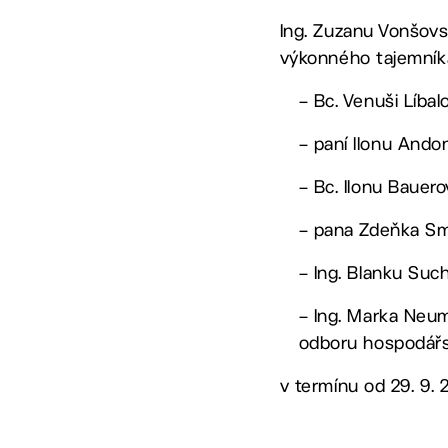
Ing. Zuzanu Vonšovs
výkonného tajemníka
– Bc. Venuši Líba
– paní Ilonu Ando
– Bc. Ilonu Bauer
– pana Zdeňka Sm
– Ing. Blanku Suc
– Ing. Marka Neum
odboru hospodářs
v termínu od 29. 9. 