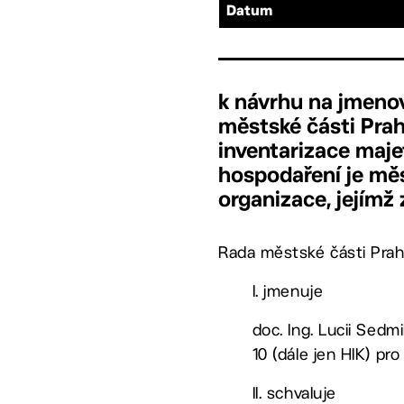
Datum
k návrhu na jmenov
městské části Praha
inventarizace maje
hospodaření je mě
organizace, jejímž
Rada městské části Prah
I. jmenuje
doc. Ing. Lucii Sedm
10 (dále jen HIK) pr
II. schvaluje