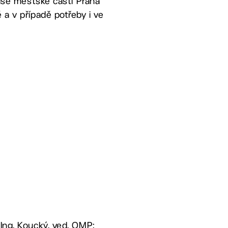
mise městské části Praha
 a v případě potřeby i ve
 Ing. Koucký, ved. OMP;