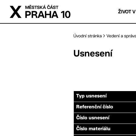
Přejít na hlavní obsah
ŽIVOT V
Úvodní stránka
Vedení a správ
Usnesení
Typ usnesení
Referenční číslo
Číslo usnesení
Číslo materiálu