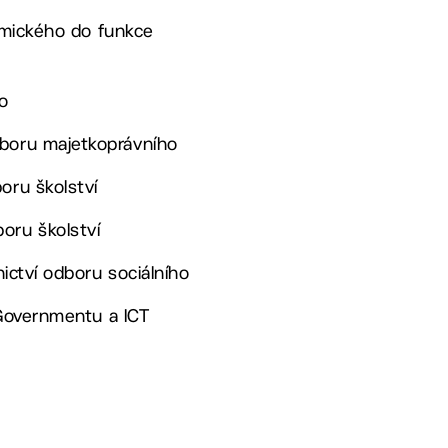
omického do funkce
o
dboru majetkoprávního
oru školství
oru školství
ictví odboru sociálního
-Governmentu a ICT