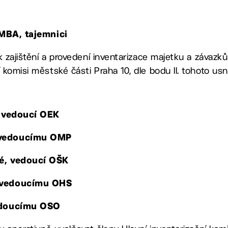
 MBA, tajemnici
 k zajištění a provedení inventarizace majetku a závazků 
í komisi městské části Praha 10, dle bodu II. tohoto us
, vedoucí OEK
 vedoucímu OMP
vé, vedoucí OŠK
 vedoucímu OHS
vedoucímu OSO