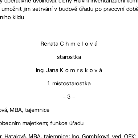
eby operativně uvolňovat členy Hlavní inventarizační ko
, umožnit jim setrvání v budově úřadu po pracovní době
ního klidu
Renata C h m e l o v á
starostka
Ing. Jana K o m r s k o v á
1. místostarostka
– 3 –
lová, MBA, tajemnice
 obecním majetkem; funkce úřadu
. Hatalová, MBA, tajemnice; Ing. Gombíková, ved. OEK;