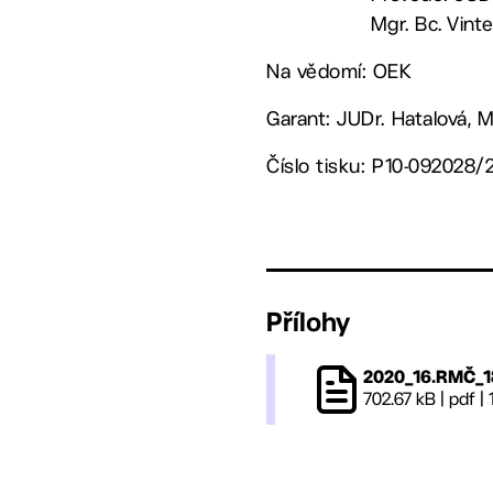
Mgr. Bc. Vint
Na vědomí: OEK
Garant: JUDr. Hatalová, 
Číslo tisku: P10-092028/
Přílohy
2020_16.RMČ_1
702.67 kB
|
pdf
|