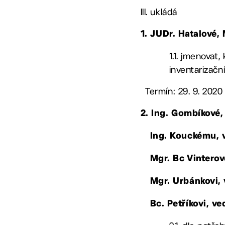
III. ukládá
1.
JUDr. Hatalové,
1.1. jmenovat,
inventarizačn
Termín: 29. 9. 2020
2. Ing. Gombíkové
Ing. Kouckému,
Mgr. Bc Vintero
Mgr. Urbánkovi
,
Bc. Petříkovi, 