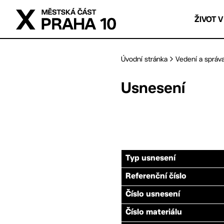
Přejít na hlavní obsah
ŽIVOT V
Úvodní stránka
Vedení a správ
Usnesení
Typ usnesení
Referenční číslo
Číslo usnesení
Číslo materiálu