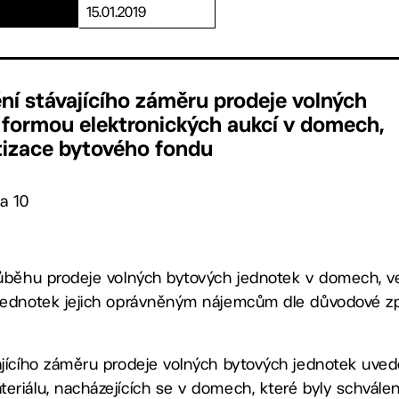
15.01.2019
ní stávajícího záměru prodeje volných
 formou elektronických aukcí v domech,
tizace bytového fondu
a 10
růběhu prodeje volných bytových jednotek v domech, ve
 jednotek jejich oprávněným nájemcům dle důvodové z
ajícího záměru prodeje volných bytových jednotek uvede
eriálu, nacházejících se v domech, které byly schválen