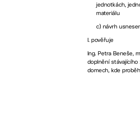
jednotkách, jedn
materiálu
c) návrh usnesen
I. pověřuje
Ing. Petra Beneše, m
doplnění stávajícíh
domech, kde proběhl