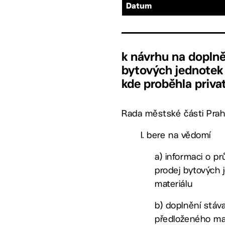
Datum
k návrhu na doplně
bytových jednotek
kde proběhla priva
Rada městské části Prah
I. bere na vědomí
a) informaci o p
prodej bytových
materiálu
b) doplnění stáv
předloženého mat