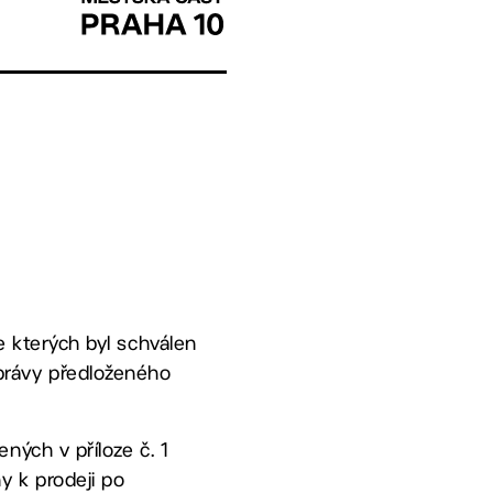
 kterých byl schválen
právy předloženého
ných v příloze č. 1
y k prodeji po