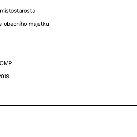
 místostarosta
ce obecního majetku
. OMP
2019