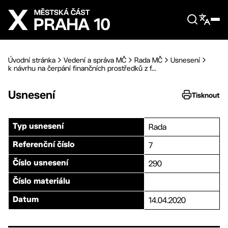
Přejít na hlavní obsah
Úvodní stránka
Vedení a správa MČ
Rada MČ
Usnesení
k návrhu na čerpání finančních prostředků z f...
Usnesení
Tisknout
Rada
Typ usnesení
7
Referenční číslo
290
Číslo usnesení
Číslo materiálu
14.04.2020
Datum