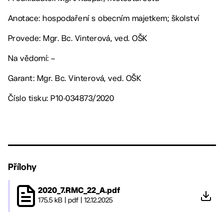
Anotace: hospodaření s obecním majetkem; školství
Provede: Mgr. Bc. Vinterová, ved. OŠK
Na vědomí: –
Garant: Mgr. Bc. Vinterová, ved. OŠK
Číslo tisku: P10-034873/2020
Přílohy
2020_7.RMC_22_A.pdf
175.5 kB
|
pdf
|
12.12.2025