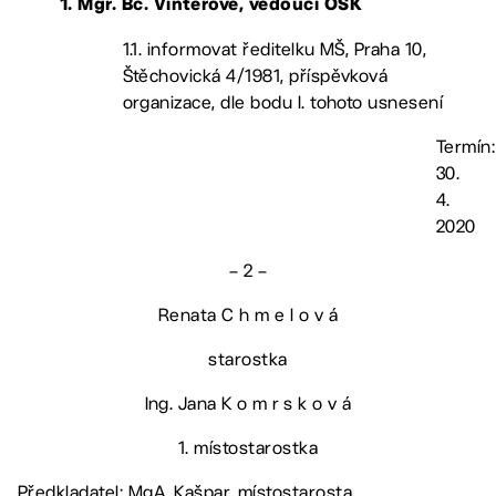
1. Mgr. Bc. Vinterové, vedoucí OŠK
1.1. informovat ředitelku MŠ, Praha 10,
Štěchovická 4/1981, příspěvková
organizace, dle bodu I. tohoto usnesení
Termín:
30.
4.
2020
– 2 –
Renata C h m e l o v á
starostka
Ing. Jana K o m r s k o v á
1. místostarostka
Předkladatel: MgA. Kašpar, místostarosta